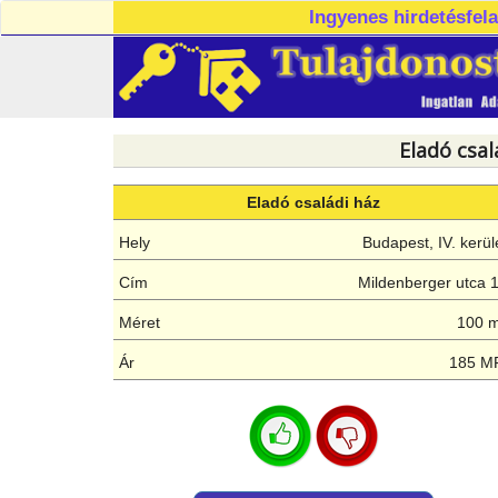
Ingyenes hirdetésfel
Eladó csal
Eladó családi ház
Hely
Budapest, IV. kerül
Cím
Mildenberger utca 
Méret
100 
Ár
185 M