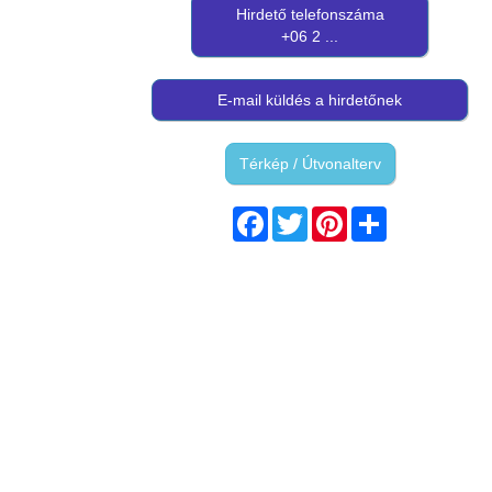
Hirdető telefonszáma
+06 2 ...
E-mail küldés a hirdetőnek
Térkép / Útvonalterv
Facebook
Twitter
Pinterest
Share