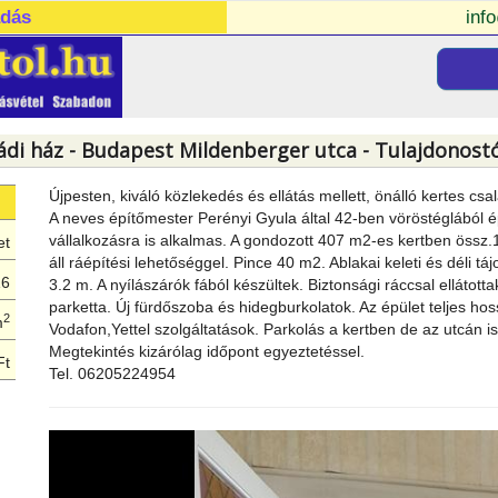
adás
inf
ádi ház - Budapest Mildenberger utca - Tulajdonostó
Újpesten, kiváló közlekedés és ellátás mellett, önálló kertes csa
A neves építőmester Perényi Gyula által 42-ben vöröstéglából é
vállalkozásra is alkalmas. A gondozott 407 m2-es kertben össz
et
áll ráépítési lehetőséggel. Pince 40 m2. Ablakai keleti és déli 
16
3.2 m. A nyílászárók fából készültek. Biztonsági ráccsal ellátott
parketta. Új fürdőszoba és hidegburkolatok. Az épület teljes hos
2
m
Vodafon,Yettel szolgáltatások. Parkolás a kertben de az utcán i
Megtekintés kizárólag időpont egyeztetéssel.
Ft
Tel. 06205224954