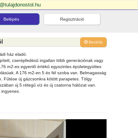
o@tulajdonostol.hu
Belépés
Regisztráció
l
Bezárás
ládi ház eladó.
pített, cserépfedésű ingatlan több generációnak vagy
.176 m2-es egyenlő értékű egyszintes épületegyüttes
tájolásúak. A 176 m2-en 5 és fél szoba van. Belmagasság
ak. Fűtése új gázcsonkra kötött parapetes. Tölgy
szában új 5 rétegű víz és új csatorna hálózat van.
s ingyenes.