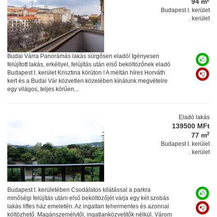
94 m
Budapest I. kerület
. kerület
Budai Várra Panorámás lakás sürgősen eladó! Igényesen
felújított lakás, erkéllyel, felújítás után első beköltözőnek eladó
Budapest I. kerület Krisztina körúton ! A méltán híres Horváth
kert és a Budai Vár közvetlen közelében kínálunk megvételre
egy világos, teljes körűen...
Eladó lakás
139500 MFt
2
77 m
Budapest I. kerület
. kerület
Budapest I. kerületében Csodálatos kilátással a parkra
minőségi felújítás utáni első beköltözőjét várja egy két szobás
lakás liftes ház emeletén. Az ingaltan tehermentes és azonnal
költözhető. Magánszemélytől, ingatlanközvetítők nélkül. Várom