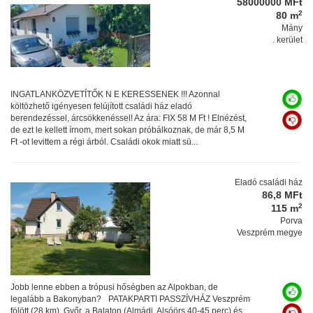
58000000 MFt
2
80 m
Mány
. kerület
INGATLANKÖZVETÍTŐK N E KERESSENEK !!! Azonnal
költözhető igényesen felújított családi ház eladó
berendezéssel, árcsökkenéssel! Az ára: FIX 58 M Ft ! Elnézést,
de ezt le kellett írnom, mert sokan próbálkoznak, de már 8,5 M
Ft -ot levittem a régi árból. Családi okok miatt sü...
Eladó családi ház
86,8 MFt
2
115 m
Porva
Veszprém megye
Jobb lenne ebben a trópusi hőségben az Alpokban, de
legalább a Bakonyban? PATAKPARTI PASSZÍVHÁZ Veszprém
fölött (28 km), Győr, a Balaton (Almádi, Alsóörs 40-45 perc) és