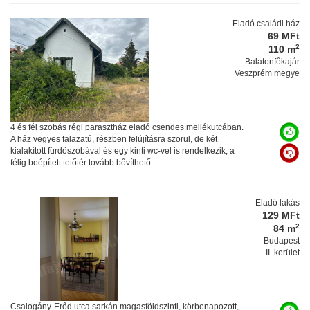
Eladó családi ház
69 MFt
2
110 m
Balatonfőkajár
Veszprém megye
4 és fél szobás régi parasztház eladó csendes mellékutcában.
A ház vegyes falazatú, részben felújításra szorul, de két
kialakított fürdőszobával és egy kinti wc-vel is rendelkezik, a
félig beépített tetőtér tovább bővíthető. ...
Eladó lakás
129 MFt
2
84 m
Budapest
II. kerület
Csalogány-Erőd utca sarkán magasföldszinti, körbenapozott,