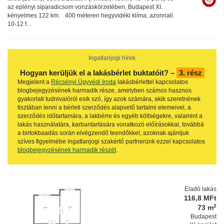
az eplényi síparadicsom vonzáskörzetében, Budapest XI.
kényelmes 122 km. 400 méteren hegyvidéki klíma, azonnali
10-12 f...
Ingatlanjogi hírek
Hogyan kerüljük el a lakásbérlet buktatóit? –
3. rész
Megjelent a
Récsényi Ügyvédi Iroda
lakásbérlettel kapcsolatos
blogbejegyzésének harmadik része, amelyben számos hasznos
gyakorlati tudnivalóról esik szó, így azok számára, akik szeretnének
tisztában lenni a bérleti szerződés alapvető tartalmi elemeivel, a
szerződés időtartamára, a lakbérre és egyéb költségekre, valamint a
lakás használatára, karbantartására vonatkozó előírásokkal, továbbá
a birtokbaadás során elvégzendő teendőkkel, azoknak ajánljuk
szíves figyelmébe ingatlanjogi szakértő partnerünk ezzel kapcsolatos
blogbejegyzésének harmadik részét
.
Eladó lakás
116,8 MFt
2
73 m
Budapest