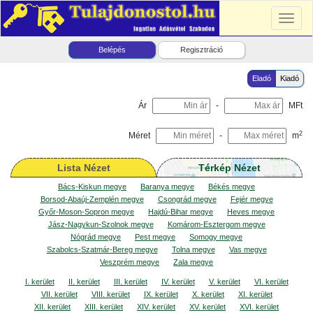
Toggl
naviga
Belépés
Regisztráció
Eladó
Kiadó
Ár
-
MFt
2
Méret
-
m
Lista Nézet
Térkép Nézet
Bács-Kiskun megye
Baranya megye
Békés megye
Borsod-Abaúj-Zemplén megye
Csongrád megye
Fejér megye
Győr-Moson-Sopron megye
Hajdú-Bihar megye
Heves megye
Jász-Nagykun-Szolnok megye
Komárom-Esztergom megye
Nógrád megye
Pest megye
Somogy megye
Szabolcs-Szatmár-Bereg megye
Tolna megye
Vas megye
Veszprém megye
Zala megye
I. kerület
II. kerület
III. kerület
IV. kerület
V. kerület
VI. kerület
VII. kerület
VIII. kerület
IX. kerület
X. kerület
XI. kerület
XII. kerület
XIII. kerület
XIV. kerület
XV. kerület
XVI. kerület