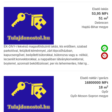
Eladó lakás
53,95 MFt
2
51 m
Debrecen
Hajdú-Bihar megye
ÉK-DNY-i fekvésű magasföldszinti lakás, kis erdőben, szabad
parkolóval, felújított kéménnyel, zárt lépcsőházban,
kapucsengővel, beépített bútorokkal, bútorozva vagy a- nélkül,
lecserélt konvektorokkal, a nappaliban látványkonvektorral,
boylerrel, azonnali beköltözéssel, per és tehermentes, hitel ig...
Eladó raktár / garázs
16800000 MFt
2
18 m
Győr
Győr-Moson-Sopron megye