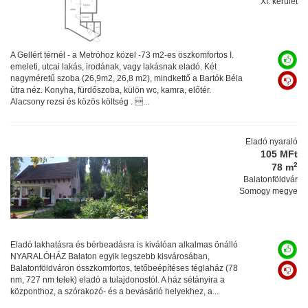
XI. kerület
A Gellért térnél - a Metróhoz közel -73 m2-es öszkomfortos I.
emeleti, utcai lakás, irodának, vagy lakásnak eladó. Két
nagyméretű szoba (26,9m2, 26,8 m2), mindkettő a Bartók Béla
útra néz. Konyha, fürdőszoba, külön wc, kamra, előtér.
Alacsony rezsi és közös költség . ...
Eladó nyaraló
105 MFt
2
78 m
Balatonföldvár
Somogy megye
Eladó lakhatásra és bérbeadásra is kiválóan alkalmas önálló
NYARALÓHÁZ Balaton egyik legszebb kisvárosában,
Balatonföldváron összkomfortos, tetőbeépítéses téglaház (78
nm, 727 nm telek) eladó a tulajdonostól. A ház sétányira a
központhoz, a szórakozó- és a bevásárló helyekhez, a...