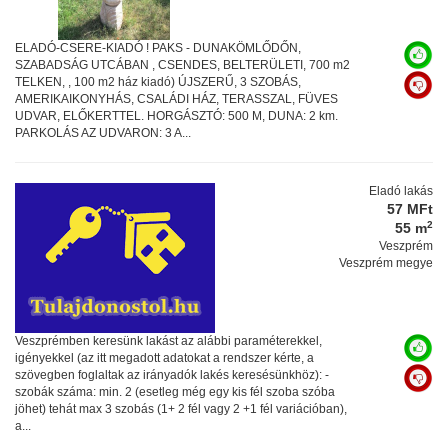
ELADÓ-CSERE-KIADÓ ! PAKS - DUNAKÖMLŐDŐN,
SZABADSÁG UTCÁBAN , CSENDES, BELTERÜLETI, 700 m2
TELKEN, , 100 m2 ház kiadó) ÚJSZERŰ, 3 SZOBÁS,
AMERIKAIKONYHÁS, CSALÁDI HÁZ, TERASSZAL, FÜVES
UDVAR, ELŐKERTTEL. HORGÁSZTÓ: 500 M, DUNA: 2 km.
PARKOLÁS AZ UDVARON: 3 A...
Eladó lakás
57 MFt
2
55 m
Veszprém
Veszprém megye
Veszprémben keresünk lakást az alábbi paraméterekkel,
igényekkel (az itt megadott adatokat a rendszer kérte, a
szövegben foglaltak az irányadók lakés keresésünkhöz): -
szobák száma: min. 2 (esetleg még egy kis fél szoba szóba
jöhet) tehát max 3 szobás (1+ 2 fél vagy 2 +1 fél variációban),
a...