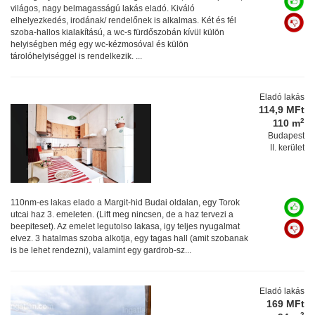
világos, nagy belmagasságú lakás eladó. Kiváló
elhelyezkedés, irodának/ rendelőnek is alkalmas. Két és fél
szoba-hallos kialakítású, a wc-s fürdőszobán kívül külön
helyiségben még egy wc-kézmosóval és külön
tárolóhelyiséggel is rendelkezik. ...
Eladó lakás
114,9 MFt
2
110 m
Budapest
II. kerület
110nm-es lakas elado a Margit-hid Budai oldalan, egy Torok
utcai haz 3. emeleten. (Lift meg nincsen, de a haz tervezi a
beepiteset). Az emelet legutolso lakasa, igy teljes nyugalmat
elvez. 3 hatalmas szoba alkotja, egy tagas hall (amit szobanak
is be lehet rendezni), valamint egy gardrob-sz...
Eladó lakás
169 MFt
2