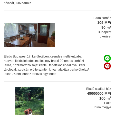
hívását, +36 harmin...
Eladó sorház
105 MFt
2
90 m
Budapest
. kerület
Eladó Budapest 17. kerületében, csendes mellékutcában,
nagyon jó közlekedés mellett egy bruttó 90 nm-es sorházi
lakás, hozzátartozó saját kerttel, fedett kocsibeállóval, kerti
tárolóval, az utcán előtte szintén ki van alakítva parkolóhely. A
lakás 75 nm, ehhez tartozik egy fedett ...
Eladó családi ház
49000000 MFt
2
100 m
Paks
Tolna megye