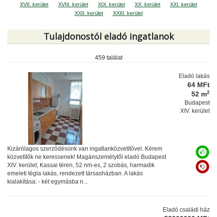
XVII. kerület
XVIII. kerület
XIX. kerület
XX. kerület
XXI. kerület
XXII. kerület
XXIII. kerület
Tulajdonostól eladó ingatlanok
459 találat
Eladó lakás
64 MFt
2
52 m
Budapest
XIV. kerület
Kizárólagos szerződésünk van ingatlanközvetítővel. Kérem
közvetítők ne keressenek! Magánszemélytől eladó Budapest
XIV. kerület, Kassai téren, 52 nm-es, 2 szobás, harmadik
emeleti tégla lakás, rendezett társasházban. A lakás
kialakítása: - két egymásba n...
Eladó családi ház