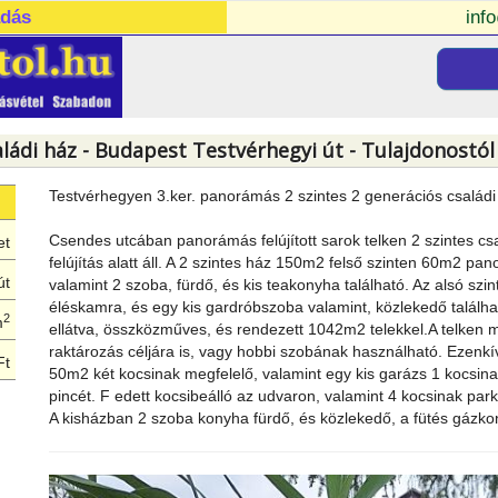
adás
inf
aládi ház - Budapest Testvérhegyi út - Tulajdonostól
Testvérhegyen 3.ker. panorámás 2 szintes 2 generációs családi
Csendes utcában panorámás felújított sarok telken 2 szintes cs
et
felújítás alatt áll. A 2 szintes ház 150m2 felső szinten 60m2 p
út
valamint 2 szoba, fürdő, és kis teakonyha található. Az alsó szi
éléskamra, és egy kis gardróbszoba valamint, közlekedő található
2
m
ellátva, összközműves, és rendezett 1042m2 telekkel.A telken m
raktározás céljára is, vagy hobbi szobának használható. Ezenkí
Ft
50m2 két kocsinak megfelelő, valamint egy kis garázs 1 kocsin
pincét. F edett kocsibeálló az udvaron, valamint 4 kocsinak park
A kisházban 2 szoba konyha fürdő, és közlekedő, a fütés gázkonve