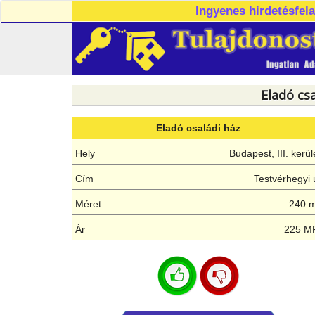
Ingyenes hirdetésfel
Eladó cs
Eladó családi ház
Hely
Budapest, III. kerül
Cím
Testvérhegyi 
Méret
240 
Ár
225 M