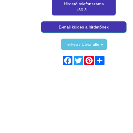
Hirdető telefonszáma
+36 3 ...
E-mail küldés a hirdetőnek
Térkép / Útvonalterv
Facebook
Twitter
Pinterest
Share