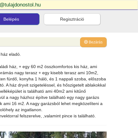
o@tulajdonostol.hu
Belépés
Regisztráció
Bezárás
 ház eladó.
aládi ház, + egy 60 m2 összkomfortos kis ház, ami
anorámás nagy terasz + egy kisebb terasz ami 10m2,
nten fürdő, konyha 1 háló, és 1 nappali szoba, előszoba
. A ház dryvit szigeteléssel, és hőszigetelt ablakokkal
elléképület is található ami 40m2 ami kitűnő
vül a nagy házhoz építve található egy nagy garázs
ak ami 16 m2. A nagy garázsból lehet megközelíteni a
olóhely az ingatlanon.
ktorral felszerelve, ,valamint pince is található.