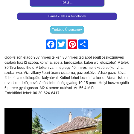
+06 3 ...
E-mail küldés a hirdetőnek
Térkép / Útvonalterv
Facebook
Twitter
Pinterest
Share
Göd-felsőn eladó 907 nm-es telken 80 nm-es téglából épült öszközműves
családi ház (2 szoba, konyha, spejz, fürdőszoba, külön wc, előszoba). A telek
30 %-a beépíthető. A telken van még egy 40 nm-es melléképület (konyha,
szoba, wc). Víz, villany /ipari áram/ csatorna, gáz bekötve. A ház gázcirkóval
fűthető, a melléképület kályhával. Kútból lehet locsolni a kertet. Vonat, iskola,
orvosi rendelő, bevásárlási lehetőség gyalog 10-15 perc . Helyi buszmegálló
5 percre gyalogosan. M2 4 percre autóval. Ár: 56,4 M Ft.
Érdeklődni lehet: 06-30-624-6417