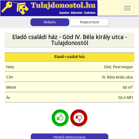
Toggl
naviga
Belépés
Regisztráció
Eladó családi ház - Göd IV. Béla király utca -
Tulajdonostól
Eladó családi ház
Hely
Göd, Pest megye
Cím
IV. Béla király utca
2
Méret
80 m
Ár
56,4 MFt
Hirdető telefonszáma