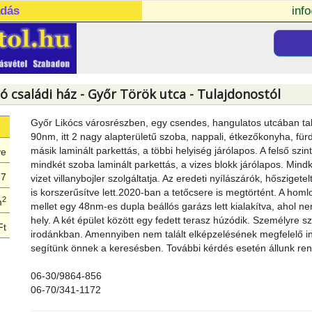
adás
inf
ó családi ház - Győr Török utca - Tulajdonostól
Győr Likócs városrészben, egy csendes, hangulatos utcában talál
90nm, itt 2 nagy alapterületű szoba, nappali, étkezőkonyha, für
másik laminált parkettás, a többi helyiség járólapos. A felső szin
ye
mindkét szoba laminált parkettás, a vizes blokk járólapos. Mind
27
vizet villanybojler szolgáltatja. Az eredeti nyílászárók, hőszigetel
is korszerűsítve lett.2020-ban a tetőcsere is megtörtént. A homl
2
m
mellet egy 48nm-es dupla beállós garázs lett kialakítva, ahol ne
hely. A két épület között egy fedett terasz húzódik. Személyre sza
Ft
irodánkban. Amennyiben nem talált elképzelésének megfelelő ing
segítünk önnek a keresésben. További kérdés esetén állunk ren
06-30/9864-856
06-70/341-1172