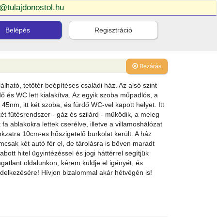
o@tulajdonostol.hu
Belépés
Regisztráció
Bezárás
ható, tetőtér beépítéses családi ház. Az alsó szint
dő és WC lett kialakítva. Az egyik szoba műpadlós, a
t 45nm, itt két szoba, és fürdő WC-vel kapott helyet. Itt
két fűtésrendszer - gáz és szilárd - működik, a meleg
t fa ablakokra lettek cserélve, illetve a villamoshálózat
okzatra 10cm-es hőszigetelő burkolat került. A ház
mcsak két autó fér el, de tárolásra is bőven maradt
bott hitel ügyintézéssel és jogi háttérrel segítjük
atlant oldalunkon, kérem küldje el igényét, és
delkezésére! Hívjon bizalommal akár hétvégén is!