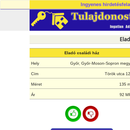
Ingyenes hirdetésfel
Elad
Eladó családi ház
Hely
Győr, Győr-Moson-Sopron meg
Cím
Török utca 1
Méret
135 
Ár
92 M