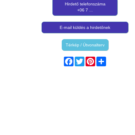
Hirdető telefonszáma
+06 7 ...
E-mail küldés a hirdetőnek
Térkép / Útvonalterv
Facebook
Twitter
Pinterest
Share