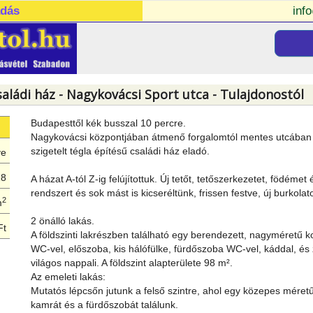
adás
inf
saládi ház - Nagykovácsi Sport utca - Tulajdonostól
Budapesttől kék busszal 10 percre.
Nagykovácsi központjában átmenő forgalomtól mentes utcában 160
szigetelt tégla építésű családi ház eladó.
ye
18
A házat A-tól Z-ig felújítottuk. Új tetőt, tetőszerkezetet, födém
rendszert és sok mást is kicseréltünk, frissen festve, új burkolat
2
m
2 önálló lakás.
Ft
A földszinti lakrészben található egy berendezett, nagyméretű
WC-vel, előszoba, kis hálófülke, fürdőszoba WC-vel, káddal, és 
világos nappali. A földszint alapterülete 98 m².
Az emeleti lakás:
Mutatós lépcsőn jutunk a felső szintre, ahol egy közepes méretű,
kamrát és a fürdőszobát találunk.