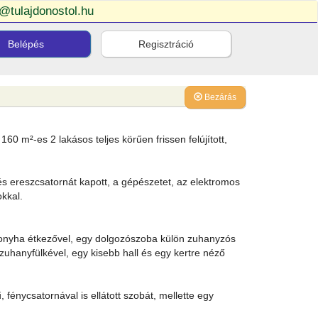
o@tulajdonostol.hu
Belépés
Regisztráció
Bezárás
 m²-es 2 lakásos teljes körűen frissen felújított,
et és ereszcsatornát kapott, a gépészetet, az elektromos
okkal.
 konyha étkezővel, egy dolgozószoba külön zuhanyzós
zuhanyfülkével, egy kisebb hall és egy kertre néző
 fénycsatornával is ellátott szobát, mellette egy