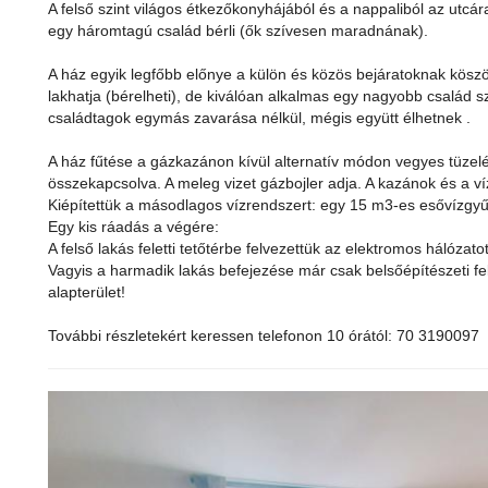
A felső szint világos étkezőkonyhájából és a nappaliból az utcára n
egy háromtagú család bérli (ők szívesen maradnának).
A ház egyik legfőbb előnye a külön és közös bejáratoknak kösz
lakhatja (bérelheti), de kiválóan alkalmas egy nagyobb család sz
családtagok egymás zavarása nélkül, mégis együtt élhetnek .
A ház fűtése a gázkazánon kívül alternatív módon vegyes tüzel
összekapcsolva. A meleg vizet gázbojler adja. A kazánok és a ví
Kiépítettük a másodlagos vízrendszert: egy 15 m3-es esővízgyűjt
Egy kis ráadás a végére:
A felső lakás feletti tetőtérbe felvezettük az elektromos hálózatot
Vagyis a harmadik lakás befejezése már csak belsőépítészeti fe
alapterület!
További részletekért keressen telefonon 10 órától: 70 3190097