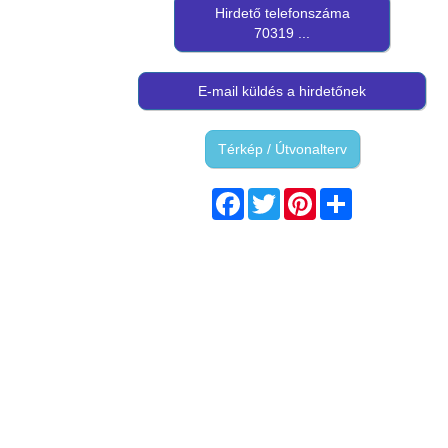
Hirdető telefonszáma
70319 ...
E-mail küldés a hirdetőnek
Térkép / Útvonalterv
Facebook
Twitter
Pinterest
Share