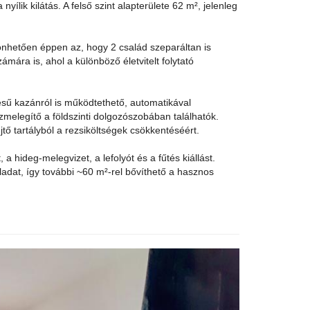
yílik kilátás. A felső szint alapterülete 62 m², jelenleg
önhetően éppen az, hogy 2 család szeparáltan is
ámára is, ahol a különböző életvitelt folytató
ésű kazánról is működtethető, automatikával
zmelegítő a földszinti dolgozószobában találhatók.
ő tartályból a rezsiköltségek csökkentéséért.
, a hideg-melegvizet, a lefolyót és a fűtés kiállást.
ladat, így további ~60 m²-rel bővíthető a hasznos