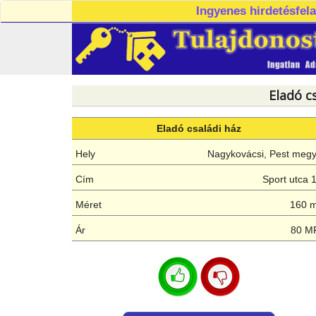
Ingyenes hirdetésfel
Eladó c
Eladó családi ház
Hely
Nagykovácsi, Pest meg
Cím
Sport utca 
Méret
160 
Ár
80 M