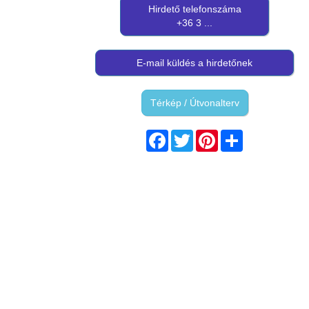
Hirdető telefonszáma
+36 3 ...
E-mail küldés a hirdetőnek
Térkép / Útvonalterv
Facebook
Twitter
Pinterest
Share