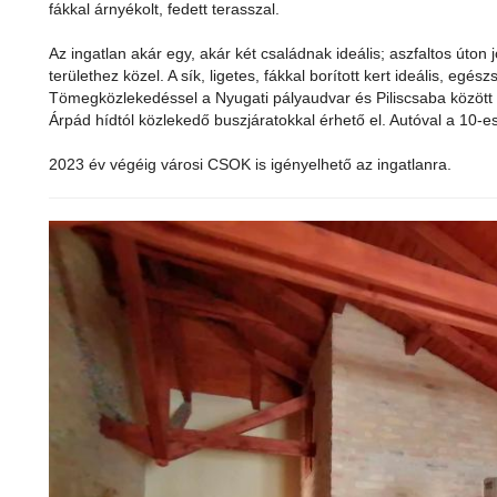
fákkal árnyékolt, fedett terasszal.
Az ingatlan akár egy, akár két családnak ideális; aszfaltos úton
területhez közel. A sík, ligetes, fákkal borított kert ideális, e
Tömegközlekedéssel a Nyugati pályaudvar és Piliscsaba között 
Árpád hídtól közlekedő buszjáratokkal érhető el. Autóval a 10-e
2023 év végéig városi CSOK is igényelhető az ingatlanra.