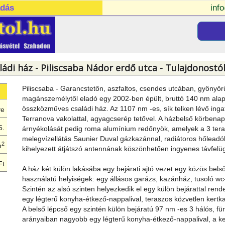
adás
inf
ládi ház - Piliscsaba Nádor erdő utca - Tulajdonostó
Piliscsaba - Garancstetőn, aszfaltos, csendes utcában, gyönyör
magánszemélytől eladó egy 2002-ben épült, bruttó 140 nm alapte
összközműves családi ház. Az 1107 nm -es, sík telken lévő ing
ye
Terranova vakolattal, agyagcserép tetővel. A házbelső körbena
5.
árnyékolását pedig roma alumínium redőnyök, amelyek a 3 tera
melegvízellátás Saunier Duval gázkazánnal, radiátoros hőleadók
2
m
kihelyezett átjátszó antennának köszönhetően ingyenes távfelügyel
Ft
A ház két külön lakásába egy bejárati ajtó vezet egy közös bels
használatú helyiségek: egy állásos garázs, kazánház, tusoló wc-
Szintén az alsó szinten helyezkedik el egy külön bejárattal re
egy légterű konyha-étkező-nappalival, teraszos közvetlen kertka
A belső lépcső egy szintén külön bejáratú 97 nm -es 3 hálós, fü
arányaiban nagyobb egy légterű konyha-étkező-nappalival, a ker