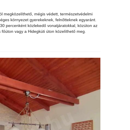
 jól megközelíthető, mégis védett, természetvédelmi
gészséges környezet gyerekeknek, felnőtteknek egyaránt.
30 percenként közlekedő vonatjáratokkal, közúton az
s főúton vagy a Hidegkúti úton közelíthető meg.