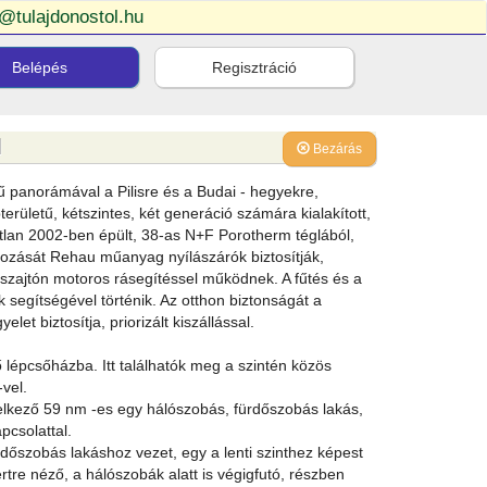
o@tulajdonostol.hu
Belépés
Regisztráció
l
Bezárás
ű panorámával a Pilisre és a Budai - hegyekre,
rületű, kétszintes, két generáció számára kialakított,
atlan 2002-ben épült, 38-as N+F Porotherm téglából,
pozását Rehau műanyag nyílászárók biztosítják,
szajtón motoros rásegítéssel működnek. A fűtés és a
 segítségével történik. Az otthon biztonságát a
et biztosítja, priorizált kiszállással.
ő lépcsőházba. Itt találhatók meg a szintén közös
vel.
ndelkező 59 nm -es egy hálószobás, fürdőszobás lakás,
pcsolattal.
rdőszobás lakáshoz vezet, egy a lenti szinthez képest
tre néző, a hálószobák alatt is végigfutó, részben