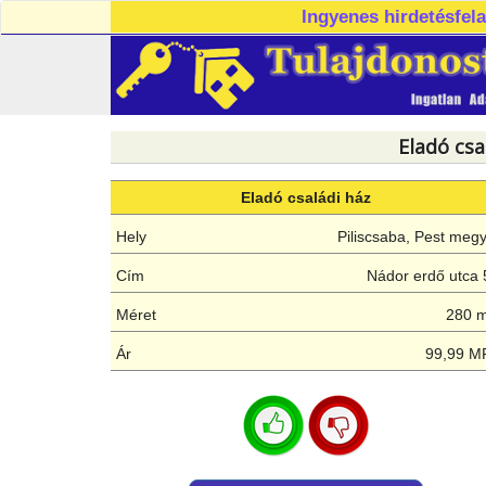
Ingyenes hirdetésfel
Eladó csa
Eladó családi ház
Hely
Piliscsaba, Pest meg
Cím
Nádor erdő utca 
Méret
280 
Ár
99,99 M