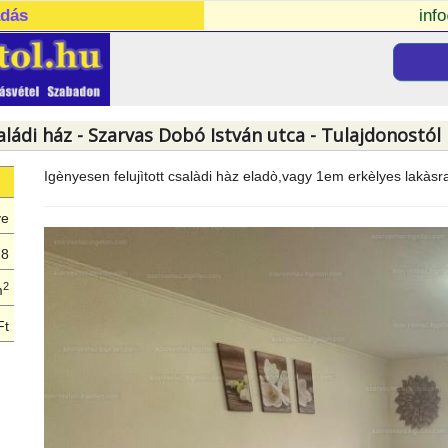
adás
inf
aládi ház - Szarvas Dobó István utca - Tulajdonostól
Igènyesen felujìtott csalàdi hàz eladò,vagy 1em erkèlyes lakàs
ye
28
2
m
Ft