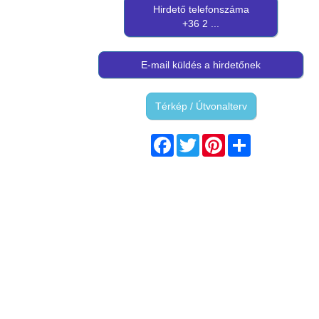
Hirdető telefonszáma
+36 2 ...
E-mail küldés a hirdetőnek
Térkép / Útvonalterv
Facebook
Twitter
Pinterest
Share