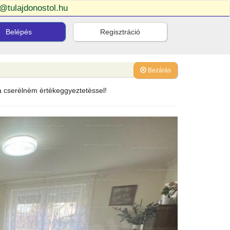
o@tulajdonostol.hu
Belépés
Regisztráció
Bezárás
ra cserèlnèm èrtèkeggyeztetèssel!