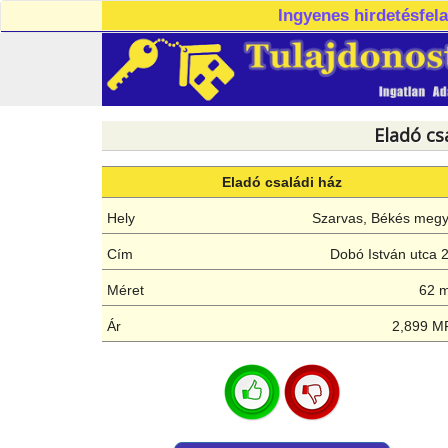
Ingyenes hirdetésfel
Eladó cs
Eladó családi ház
Hely
Szarvas, Békés meg
Cím
Dobó István utca 
Méret
62 
Ár
2,899 M