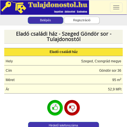
Toggl
naviga
Belépés
Regisztráció
Eladó családi ház - Szeged Göndör sor -
Tulajdonostól
Eladó családi ház
Hely
Szeged, Csongrád megye
Cím
Göndör sor 36
2
Méret
95 m
Ár
52,9 MFt
Hirdető telefonszáma