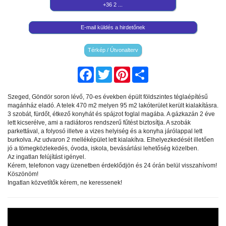
+36 2 ...
E-mail küldés a hirdetőnek
Térkép / Útvonalterv
Facebook
Twitter
Pinterest
Share
Szeged, Göndör soron lévő, 70-es években épült földszintes téglaépítésű
magánház eladó. A telek 470 m2 melyen 95 m2 lakóterület került kialakításra.
3 szobát, fürdőt, étkező konyhát és spájzot foglal magába. A gázkazán 2 éve
lett kicserélve, ami a radiátoros rendszerű fűtést biztosítja. A szobák
parkettával, a folyosó illetve a vizes helyiség és a konyha járólappal lett
burkolva. Az udvaron 2 melléképület lett kialakítva. Elhelyezkedését illetően
jó a tömegközlekedés, óvoda, iskola, bevásárlási lehetőség közelben.
Az ingatlan felújítást igényel.
Kérem, telefonon vagy üzenetben érdeklődjön és 24 órán belül visszahívom!
Köszönöm!
Ingatlan közvetítők kérem, ne keressenek!