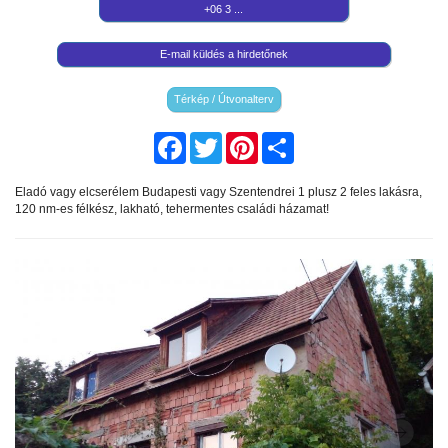
+06 3 ...
E-mail küldés a hirdetőnek
Térkép / Útvonalterv
Facebook
Twitter
Pinterest
Share
Eladó vagy elcserélem Budapesti vagy Szentendrei 1 plusz 2 feles lakásra,
120 nm-es félkész, lakható, tehermentes családi házamat!