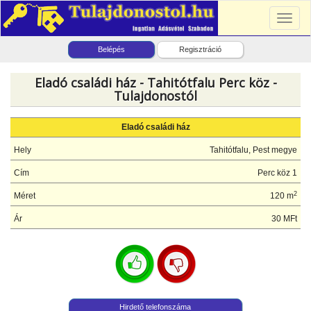
Toggl
naviga
Belépés
Regisztráció
Eladó családi ház - Tahitótfalu Perc köz -
Tulajdonostól
Eladó családi ház
Hely
Tahitótfalu, Pest megye
Cím
Perc köz 1
2
Méret
120 m
Ár
30 MFt
Hirdető telefonszáma