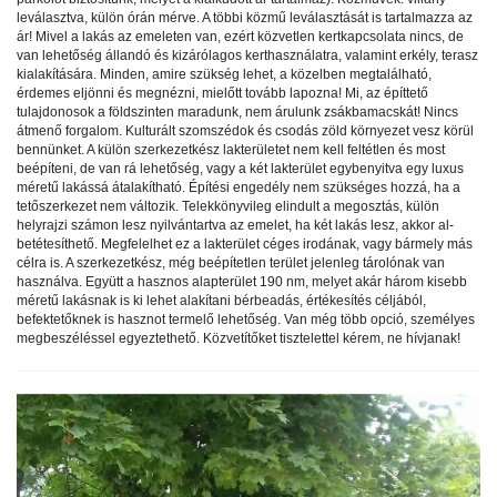
leválasztva, külön órán mérve. A többi közmű leválasztását is tartalmazza az
ár! Mivel a lakás az emeleten van, ezért közvetlen kertkapcsolata nincs, de
van lehetőség állandó és kizárólagos kerthasználatra, valamint erkély, terasz
kialakítására. Minden, amire szükség lehet, a közelben megtalálható,
érdemes eljönni és megnézni, mielőtt tovább lapozna! Mi, az építtető
tulajdonosok a földszinten maradunk, nem árulunk zsákbamacskát! Nincs
átmenő forgalom. Kulturált szomszédok és csodás zöld környezet vesz körül
bennünket. A külön szerkezetkész lakterületet nem kell feltétlen és most
beépíteni, de van rá lehetőség, vagy a két lakterület egybenyitva egy luxus
méretű lakássá átalakítható. Építési engedély nem szükséges hozzá, ha a
tetőszerkezet nem változik. Telekkönyvileg elindult a megosztás, külön
helyrajzi számon lesz nyilvántartva az emelet, ha két lakás lesz, akkor al-
betétesíthető. Megfelelhet ez a lakterület céges irodának, vagy bármely más
célra is. A szerkezetkész, még beépítetlen terület jelenleg tárolónak van
használva. Együtt a hasznos alapterület 190 nm, melyet akár három kisebb
méretű lakásnak is ki lehet alakítani bérbeadás, értékesítés céljából,
befektetőknek is hasznot termelő lehetőség. Van még több opció, személyes
megbeszéléssel egyeztethető. Közvetítőket tisztelettel kérem, ne hívjanak!