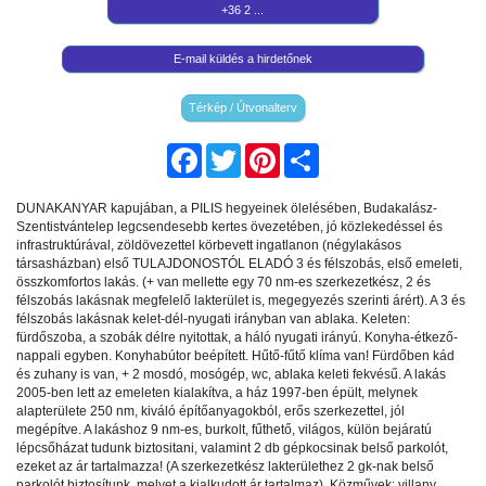
+36 2 ...
E-mail küldés a hirdetőnek
Térkép / Útvonalterv
Facebook
Twitter
Pinterest
Share
DUNAKANYAR kapujában, a PILIS hegyeinek ölelésében, Budakalász-
Szentistvántelep legcsendesebb kertes övezetében, jó közlekedéssel és
infrastruktúrával, zöldövezettel körbevett ingatlanon (négylakásos
társasházban) első TULAJDONOSTÓL ELADÓ 3 és félszobás, első emeleti,
összkomfortos lakás. (+ van mellette egy 70 nm-es szerkezetkész, 2 és
félszobás lakásnak megfelelő lakterület is, megegyezés szerinti árért). A 3 és
félszobás lakásnak kelet-dél-nyugati irányban van ablaka. Keleten:
fürdőszoba, a szobák délre nyitottak, a háló nyugati irányú. Konyha-étkező-
nappali egyben. Konyhabútor beépített. Hűtő-fűtő klíma van! Fürdőben kád
és zuhany is van, + 2 mosdó, mosógép, wc, ablaka keleti fekvésű. A lakás
2005-ben lett az emeleten kialakítva, a ház 1997-ben épült, melynek
alapterülete 250 nm, kiváló építőanyagokból, erős szerkezettel, jól
megépítve. A lakáshoz 9 nm-es, burkolt, fűthető, világos, külön bejáratú
lépcsőházat tudunk biztositani, valamint 2 db gépkocsinak belső parkolót,
ezeket az ár tartalmazza! (A szerkezetkész lakterülethez 2 gk-nak belső
parkolót biztosítunk, melyet a kialkudott ár tartalmaz). Közművek: villany