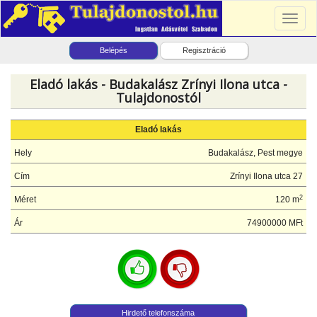
Toggl
naviga
Belépés
Regisztráció
Eladó lakás - Budakalász Zrínyi Ilona utca -
Tulajdonostól
Eladó lakás
Hely
Budakalász, Pest megye
Cím
Zrínyi Ilona utca 27
2
Méret
120 m
Ár
74900000 MFt
Hirdető telefonszáma