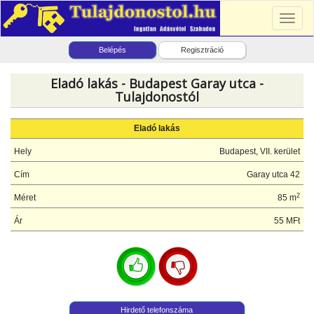
Toggl
naviga
Belépés
Regisztráció
Eladó lakás - Budapest Garay utca -
Tulajdonostól
Eladó lakás
Hely
Budapest, VII. kerület
Cím
Garay utca 42
2
Méret
85 m
Ár
55 MFt
Hirdető telefonszáma