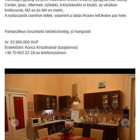
Center, (piac, éttermek, üzletek). A közlekedés is kiváló, az utcában
trolibuszok, M2-es és M4-es metró.
A nyilászárók cserélve lettek, valamint a lakás frissen lett festve par hete.
Fantasztikus összetartó lakóközösség, jó hangulat!
Ar: 53.900.000 HUF
Érdeklődni: Koncz Krisztinánál (tulajdonos)
+36 70 602 22 18-as telefonszámon.