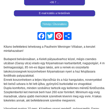
+06 7 ...
E-mail küldés a hirdetőnek
Térkép / Útvonalterv
Facebook
Twitter
Pinterest
Share
Kituno befektetesi lehetoseg a Paulheim Weninger Villaban, a kerulet
mintahazaban!
Budapest belvárosában, a Keleti pályaudvarhoz közel, mégis csendes
utcában (Garay utca) elado egy folyamatosan karbantartott, nagypolgári, 4 m
belmagasságú, 85 nm-es tágas lakás, ami a remek es osszetarto
lakokozossegnek koszonhetoen folyamatosan nyeri a haz felujitasara
fordithato palyazatokat.
Ennek koszonhetoen a teljes lépcsőház és a ház hangulatos, novenyekkel
teli belső udvara is fel lett újítva, gyönyörű burkolattal es viragokkal.
Dupla komfortos, minden szobához tartozik egy kellemes méretű fürdőszoba.
Szeptembertol ket mernok berli havi 260 ezer forintert. Minimum egy evig
maradnak, utana ujabb mernokok szeretnek kivenni meg egy evre. A lakas
tokeletes annak, aki befektetesnek szeretne megvenni.
Városliget gyalog 10 perc. Közelben orvosi rendelő, gyógyszertár, Garay