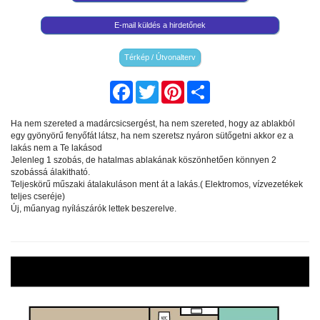
E-mail küldés a hirdetőnek
Térkép / Útvonalterv
Facebook
Twitter
Pinterest
Share
Ha nem szereted a madárcsicsergést, ha nem szereted, hogy az ablakból
egy gyönyörű fenyőfát látsz, ha nem szeretsz nyáron sütőgetni akkor ez a
lakás nem a Te lakásod
Jelenleg 1 szobás, de hatalmas ablakának köszönhetően könnyen 2
szobássá álakitható.
Teljeskörű műszaki átalakuláson ment át a lakás.( Elektromos, vízvezetékek
teljes cseréje)
Új, műanyag nyílászárók lettek beszerelve.