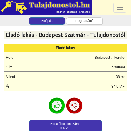
Toggl
naviga
Belépés
Regisztráció
Eladó lakás - Budapest Szatmár - Tulajdonostól
Eladó lakás
Hely
Budapest , . kerület
Cím
Szatmár
2
Méret
38 m
Ár
34,5 MFt
Hirdető telefonszáma
+06 2 ...