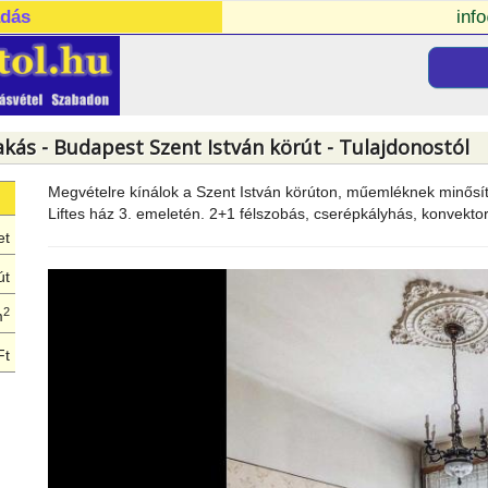
adás
inf
akás - Budapest Szent István körút - Tulajdonostól
Megvételre kínálok a Szent István körúton, műemléknek minősít
Liftes ház 3. emeletén. 2+1 félszobás, cserépkályhás, konvektor
et
út
2
m
Ft