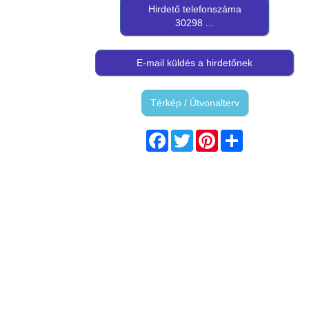
Hirdető telefonszáma
30298 ...
E-mail küldés a hirdetőnek
Térkép / Útvonalterv
Facebook
Twitter
Pinterest
Share