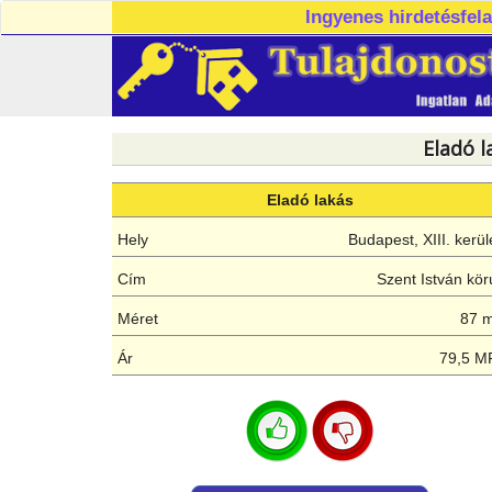
Ingyenes hirdetésfel
Eladó l
Eladó lakás
Hely
Budapest, XIII. kerül
Cím
Szent István kör
Méret
87 
Ár
79,5 M