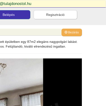
o@tulajdonostol.hu
Belépés
Regisztráció
Bezárás
ett épületben egy 87m2 elegáns nagypolgári lakást.
os. Felújítandó, kiváló elrendezésű ingatlan.