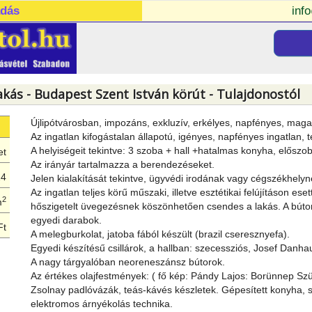
adás
inf
akás - Budapest Szent István körút - Tulajdonostól
Újlipótvárosban, impozáns, exkluzív, erkélyes, napfényes, maga
Az ingatlan kifogástalan állapotú, igényes, napfényes ingatlan, t
A helyiségeit tekintve: 3 szoba + hall +hatalmas konyha, előszo
et
Az irányár tartalmazza a berendezéseket.
24
Jelen kialakítását tekintve, ügyvédi irodának vagy cégszékhelyn
Az ingatlan teljes körű műszaki, illetve esztétikai felújításon esett 
2
m
hőszigetelt üvegezésnek köszönhetően csendes a lakás. A búto
egyedi darabok.
Ft
A melegburkolat, jatoba fából készült (brazil cseresznyefa).
Egyedi készítésű csillárok, a hallban: szecessziós, Josef Danha
A nagy tárgyalóban neoreneszánsz bútorok.
Az értékes olajfestmények: ( fő kép: Pándy Lajos: Borünnep Szü
Zsolnay padlóvázák, teás-kávés készletek. Gépesített konyha, szé
elektromos árnyékolás technika.