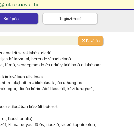
o@tulajdonostol.hu
Belépés
Regisztráció
Bezárás
s emeleti saroklakás, eladó!
eljes bútorzattal, berendezéssel eladó.
ba, fürdő, vendégmosdó és erkély található a lakásban.
ek is kiválóan alkalmas.
át, a felújított fa ablakoknak , és a hang- és
rok, éger, dió és kőris fából készült, kézi faragású,
user stílusában készült bútorok.
ret, Bacchanalia)
f, klíma, egyedi fűtés, riasztó, videó kaputelefon,