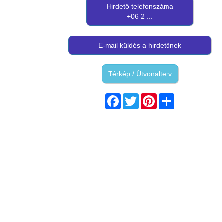
Hirdető telefonszáma
+06 2 ...
E-mail küldés a hirdetőnek
Térkép / Útvonalterv
Facebook
Twitter
Pinterest
Share