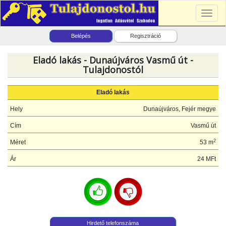
Toggl
naviga
Belépés
Regisztráció
Eladó lakás - Dunaújváros Vasmű út -
Tulajdonostól
Eladó lakás
Hely
Dunaújváros, Fejér megye
Cím
Vasmű út
2
Méret
53 m
Ár
24 MFt
Hirdető telefonszáma