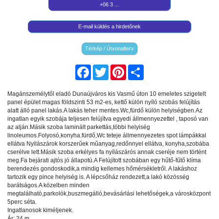
+06 3 ...
E-mail küldés a hirdetőnek
Térkép / Útvonalterv
Facebook
Twitter
Pinterest
Share
Magánszemélytől eladó Dunaújváros kis Vasmű úton 10 emeletes szigetelt
panel épület magas földszinti 53 m2-es, kettő külön nyíló szobás felújítás
alatt álló panel lakás.A lakás teher mentes.Wc,fürdő külön helyiségben.Az
ingatlan egyik szobája teljesen felújítva egyedi állmennyezettel , taposó van
az alján.Másik szoba laminált parkettás,többi helyiség
linoleumos.Folyosó,konyha.fürdő,Wc teteje állmennyezetes spot lámpákkal
ellátva Nyilászárok korszerűek műanyag,redőnnyel ellátva, konyha,szobába
cserélve lett.Másik szoba erkélyes fa nyílászárós annak cseréje nem történt
meg.Fa bejárati ajtós jó állapotú.A Felújított szobában egy hűtő-fűtő klíma
berendezés gondoskodik,a mindig kellemes hőmérsékletről. A lakáshoz
tartozik egy pince helyiség is. A lépcsőház rendezett,a lakó közösség
barátságos.A közelben minden
megtalálhatò,parkolók,buszmegálló,bevásárlási lehetőségek,a városközpont
5perc séta.
Ingatlanosok kiméljenek.
Ár: 24 m