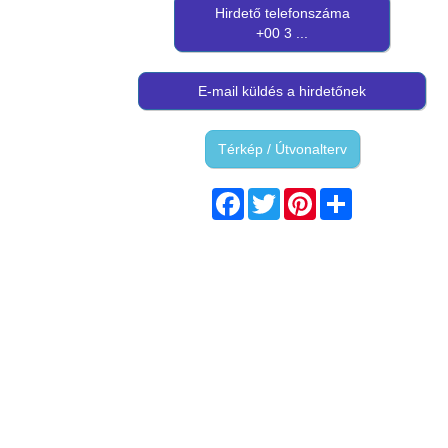
Hirdető telefonszáma
+00 3 ...
E-mail küldés a hirdetőnek
Térkép / Útvonalterv
Facebook
Twitter
Pinterest
Share