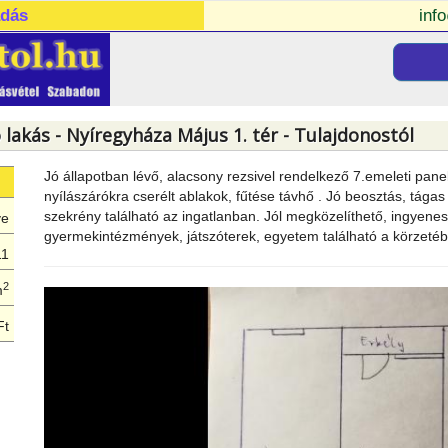
adás
inf
 lakás - Nyíregyháza Május 1. tér - Tulajdonostól
Jó állapotban lévő, alacsony rezsivel rendelkező 7.emeleti pan
nyílászárókra cserélt ablakok, fűtése távhő . Jó beosztás, tága
szekrény található az ingatlanban. Jól megközelíthető, ingyenes 
ye
gyermekintézmények, játszóterek, egyetem található a körzeté
11
2
m
Ft