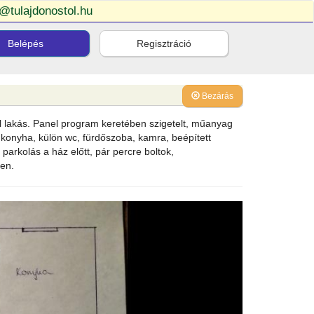
o@tulajdonostol.hu
Belépés
Regisztráció
Bezárás
el lakás. Panel program keretében szigetelt, műanyag
s konyha, külön wc, fürdőszoba, kamra, beépített
parkolás a ház előtt, pár percre boltok,
ben.