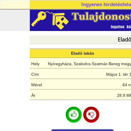
Ingyenes hirdetésfel
Eladó
Eladó lakás
Hely
Nyíregyháza, Szabolcs-Szatmár-Bereg meg
Cím
Május 1. tér 
Méret
64 
Ár
28,9 M