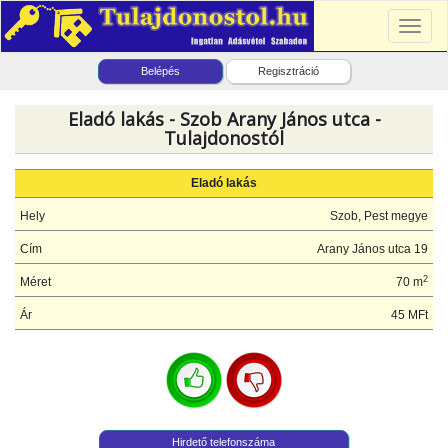
Toggl
naviga
Belépés
Regisztráció
Eladó lakás - Szob Arany János utca -
Tulajdonostól
Eladó lakás
Hely
Szob, Pest megye
Cím
Arany János utca 19
2
Méret
70 m
Ár
45 MFt
Hirdető telefonszáma