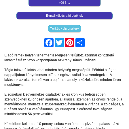
+06 3 ...
E-mail küldés a hirdetőnek
Térkép / Útvonalterv
Facebook
Twitter
Pinterest
Share
Eladó remek helyen tehermentes-teljesen felújított, azonnal költözhető
lakás/házrész Szob központjában az Arany János utcában!
Tégla falazatú lakás, ahol minden helyiség megszépült. Például a tágas
nappalijában kényelmesen elfér az egész család és a vendégek is. A
lakásnak az utca frontról van a bejárata, amely a közlekedést minden téren
megkönnyíti.
Elsősorban kisgyermekes családoknak és krónikus betegségben
szenvedőknek különösen ajánlom, a lakással szemben az orvosi rendelő, a
mentőállomos; mellette a szupermarket; átellenben a virágos, a zöldséges, a
ruházati bolt és a vasútállomás. Így Budapest is elérhető távolságban
mindösszesen 56 perc vasúttal.
Közelében kellemes 10 percnyi sétára van étterem, pizzéria, palacsintázó-
lángosozó, fagylaltozó, uszoda, játszótér, óvoda, általános iskola,