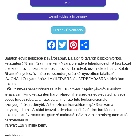
+06 2 ...
E-mail küldés a hirdetőnek
Térkép / Útvonalterv
Facebook
Twitter
Pinterest
Share
Balaton egyik legszebb kisvárosában, Balatonföldváron összkomfortos,
kétszintes (78 nm 727 nm telken) Nyaraló eladó a tulajdonostól. A ház közel
a központhoz, a szórakozó- és a bevásárló helyekhez, a kikötőhöz, a Keleti
Strandtól nyolcszáz méterre, csendes, szép környezetben található.
Az ÖNÁLLÓ nyaralóház LAKHATÁSRA és BÉRBEADÁSRA is kiválóan
alkalmas.
Elől 12 nm-es fedett körterasz, hátul 16 nm-es napárnyékolóval ellátott
terasz van. Mindkét szinten három-három helyiség és egy-egy zuhanyzós
vécés fürdőszoba található, valamint hűtő-fűtő légkondicionáló,
szúnyoghálók, redőnyök. A földszinten konvektoros gázfűtés van a
helyiségekben. A fáktól övezett udvarban esőház és két tárolásra is
alkalmas faház, valamint grillező található. Bőven van lehetőség több autó
parkolására is.
Irányár: 129,9 millió forint.
Érdeklődés: