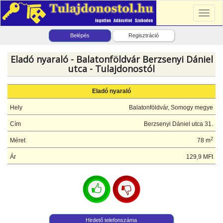
Toggl
naviga
Belépés
Regisztráció
Eladó nyaraló - Balatonföldvár Berzsenyi Dániel
utca - Tulajdonostól
Eladó nyaraló
Hely
Balatonföldvár, Somogy megye
Cím
Berzsenyi Dániel utca 31.
2
Méret
78 m
Ár
129,9 MFt
Hirdető telefonszáma