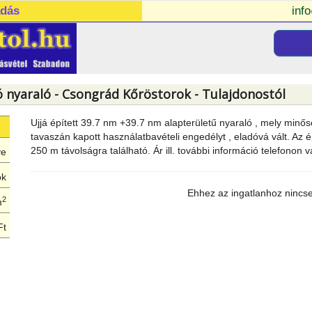
adás
inf
ó nyaraló - Csongrád Kőröstorok - Tulajdonostól
Ujjá épített 39.7 nm +39.7 nm alapterületű nyaraló , mely minő
tavaszán kapott használatbavételi engedélyt , eladóvá vált. Az é
250 m távolságra található. Ár ill. további információ telefono
ye
ok
Ehhez az ingatlanhoz nincsen
2
m
Ft