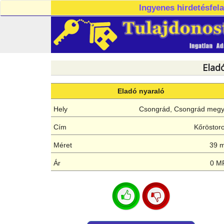
Ingyenes hirdetésfel
Elad
Eladó nyaraló
Hely
Csongrád, Csongrád meg
Cím
Kőröstor
Méret
39 
Ár
0 M