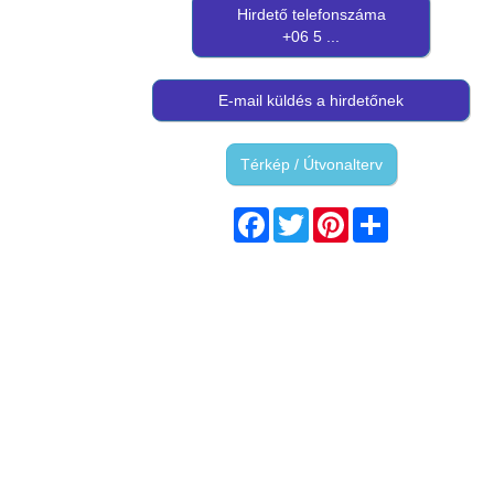
Hirdető telefonszáma
+06 5 ...
E-mail küldés a hirdetőnek
Térkép / Útvonalterv
Facebook
Twitter
Pinterest
Share