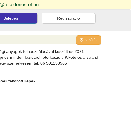
o@tulajdonostol.hu
Belépés
Regisztráció
Bezárás
ségi anyagok felhasználásával készült és 2021-
pítés minden fázisáról fotó készült. Kikötő és a strand
n vagy személyesen. tel: 06 501138565
ek feltöltött képek