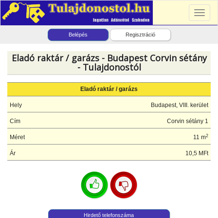
Toggl
naviga
Belépés
Regisztráció
Eladó raktár / garázs - Budapest Corvin sétány
- Tulajdonostól
Eladó raktár / garázs
Hely
Budapest, VIII. kerület
Cím
Corvin sétány 1
2
Méret
11 m
Ár
10,5 MFt
Hirdető telefonszáma