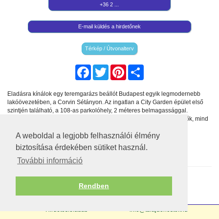
+36 2 ...
E-mail küldés a hirdetőnek
Térkép / Útvonalterv
Facebook
Twitter
Pinterest
Share
Eladásra kínálok egy teremgarázs beállót Budapest egyik legmodernebb
lakóövezetében, a Corvin Sétányon. Az ingatlan a City Garden épület első
szintjén található, a 108-as parkolóhely, 2 méteres belmagassággal.
A hely jogilag teljesen tiszta, így mind elővásárlási joggal rendelkezők, mind
pedig azon kívüli érdeklődők számára elérhető.
A weboldal a legjobb felhasználói élmény
A tulajdoni lapot kérésre emailben tudom küldeni.
Ár: 10,5 millió forint
biztosítása érdekében sütiket használ.
Érdeklődés esetén kérem, keressen telefonon
További információ
Ehhez az ingatlanhoz nincsenek feltöltött képek
Rendben
Hirdetésfeladás
info@tulajdonostol.hu