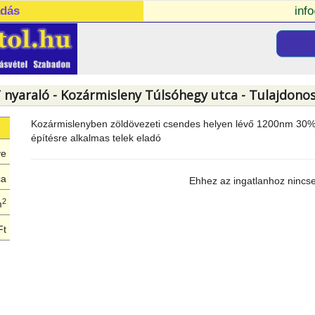
adás
inf
/ nyaraló - Kozármisleny Túlsóhegy utca - Tulajdonos
Kozármislenyben zöldövezeti csendes helyen lévő 1200nm 30%-o
építésre alkalmas telek eladó
ye
ca
Ehhez az ingatlanhoz nincsen
2
m
Ft