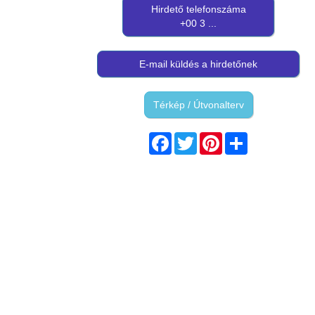
Hirdető telefonszáma
+00 3 ...
E-mail küldés a hirdetőnek
Térkép / Útvonalterv
Facebook
Twitter
Pinterest
Share