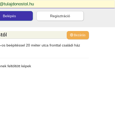
o@tulajdonostol.hu
Belépés
Regisztráció
tól
Bezárás
s beépitéssel 20 méter utca fronttal családi ház
ek feltöltött képek