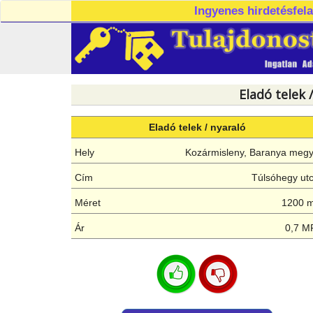
Ingyenes hirdetésfel
Eladó telek 
Eladó telek / nyaraló
Hely
Kozármisleny, Baranya meg
Cím
Túlsóhegy ut
Méret
1200 
Ár
0,7 M