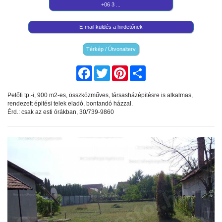
+06 3 ...
E-mail küldés a hirdetőnek
Térkép / Útvonalterv
Facebook
Twitter
Pinterest
Share
Petőfi tp.-i, 900 m2-es, összközműves, társasházépitésre is alkalmas,
rendezett épitési telek eladó, bontandó házzal.
Érd.: csak az esti órákban, 30/739-9860