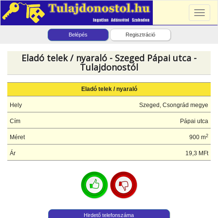
Toggl
naviga
Belépés
Regisztráció
Eladó telek / nyaraló - Szeged Pápai utca -
Tulajdonostól
Eladó telek / nyaraló
Hely
Szeged, Csongrád megye
Cím
Pápai utca
2
Méret
900 m
Ár
19,3 MFt
Hirdető telefonszáma