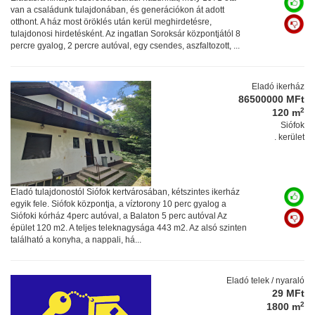
van a családunk tulajdonában, és generációkon át adott
otthont. A ház most öröklés után kerül meghirdetésre,
tulajdonosi hirdetésként. Az ingatlan Soroksár központjától 8
percre gyalog, 2 percre autóval, egy csendes, aszfaltozott, ...
Eladó ikerház
86500000 MFt
2
120 m
Siófok
. kerület
Eladó tulajdonostól Siófok kertvárosában, kétszintes ikerház
egyik fele. Siófok központja, a víztorony 10 perc gyalog a
Siófoki kórház 4perc autóval, a Balaton 5 perc autóval Az
épület 120 m2. A teljes teleknagysága 443 m2. Az alsó szinten
található a konyha, a nappali, há...
Eladó telek / nyaraló
29 MFt
2
1800 m