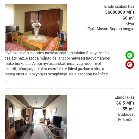
Eladó családi ház
36600000 MFt
2
60 m
Győr
Győr-Moson-Sopron megye
Győrszentiván csendes mellékutcájában található, egyszobás
családi ház. A szoba műpadlós, a többi helyiség hagyományos
műkő burkolatú. A régi nyílászárókat, műanyag redőnnyel
szerelt, műanyag ablakra cserélték. A fűtést gázkonvektor, a
meleg vizet villanxybojler szolgáltatja, de a szobába beépített
...
Eladó lakás
66,5 MFt
2
55 m
Budapest
IV. kerület