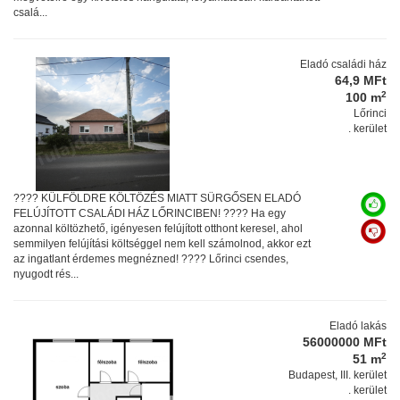
csalá...
Eladó családi ház
64,9 MFt
2
100 m
Lőrinci
. kerület
???? KÜLFÖLDRE KÖLTÖZÉS MIATT SÜRGŐSEN ELADÓ
FELÚJÍTOTT CSALÁDI HÁZ LŐRINCIBEN! ???? Ha egy
azonnal költözhető, igényesen felújított otthont keresel, ahol
semmilyen felújítási költséggel nem kell számolnod, akkor ezt
az ingatlant érdemes megnézned! ???? Lőrinci csendes,
nyugodt rés...
Eladó lakás
56000000 MFt
2
51 m
Budapest, III. kerület
. kerület