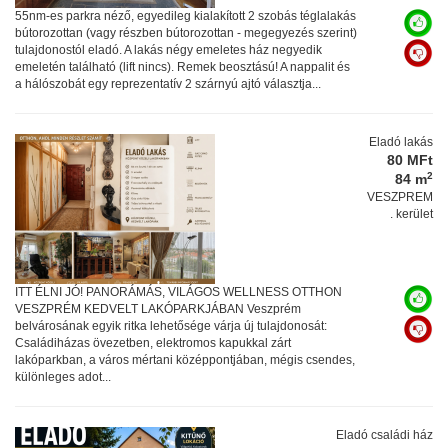
55nm-es parkra néző, egyedileg kialakított 2 szobás téglalakás
bútorozottan (vagy részben bútorozottan - megegyezés szerint)
tulajdonostól eladó. A lakás négy emeletes ház negyedik
emeletén található (lift nincs). Remek beosztású! A nappalit és
a hálószobát egy reprezentatív 2 szárnyú ajtó választja...
Eladó lakás
80 MFt
2
84 m
VESZPREM
. kerület
ITT ÉLNI JÓ! PANORÁMÁS, VILÁGOS WELLNESS OTTHON
VESZPRÉM KEDVELT LAKÓPARKJÁBAN Veszprém
belvárosának egyik ritka lehetősége várja új tulajdonosát:
Családiházas övezetben, elektromos kapukkal zárt
lakóparkban, a város mértani középpontjában, mégis csendes,
különleges adot...
Eladó családi ház