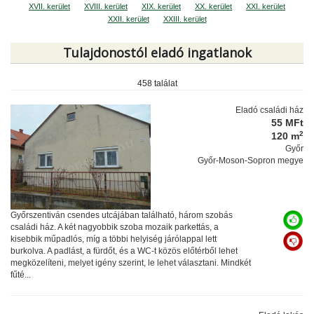
XVII. kerület
XVIII. kerület
XIX. kerület
XX. kerület
XXI. kerület
XXII. kerület
XXIII. kerület
Tulajdonostól eladó ingatlanok
458 találat
Eladó családi ház
55 MFt
2
120 m
Győr
Győr-Moson-Sopron megye
Győrszentiván csendes utcájában található, három szobás
családi ház. A két nagyobbik szoba mozaik parkettás, a
kisebbik műpadlós, míg a többi helyiség járólappal lett
burkolva. A padlást, a fürdőt, és a WC-t közös előtérből lehet
megközelíteni, melyet igény szerint, le lehet választani. Mindkét
fűté...