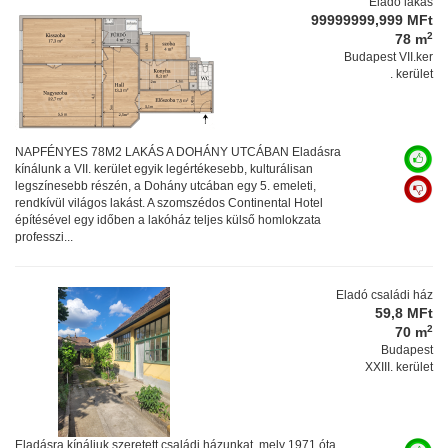
Eladó lakás
99999999,999 MFt
2
78 m
Budapest VII.ker
. kerület
NAPFÉNYES 78M2 LAKÁS A DOHÁNY UTCÁBAN Eladásra
kínálunk a VII. kerület egyik legértékesebb, kulturálisan
legszínesebb részén, a Dohány utcában egy 5. emeleti,
rendkívül világos lakást. A szomszédos Continental Hotel
építésével egy időben a lakóház teljes külső homlokzata
professzi...
Eladó családi ház
59,8 MFt
2
70 m
Budapest
XXIII. kerület
Eladásra kínáljuk szeretett családi házunkat, mely 1971 óta