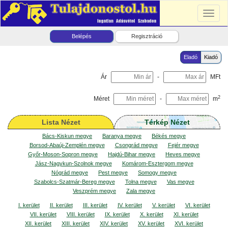
Toggl
naviga
Belépés
Regisztráció
Eladó
Kiadó
Ár
-
MFt
2
Méret
-
m
Lista Nézet
Térkép Nézet
Bács-Kiskun megye
Baranya megye
Békés megye
Borsod-Abaúj-Zemplén megye
Csongrád megye
Fejér megye
Győr-Moson-Sopron megye
Hajdú-Bihar megye
Heves megye
Jász-Nagykun-Szolnok megye
Komárom-Esztergom megye
Nógrád megye
Pest megye
Somogy megye
Szabolcs-Szatmár-Bereg megye
Tolna megye
Vas megye
Veszprém megye
Zala megye
I. kerület
II. kerület
III. kerület
IV. kerület
V. kerület
VI. kerület
VII. kerület
VIII. kerület
IX. kerület
X. kerület
XI. kerület
XII. kerület
XIII. kerület
XIV. kerület
XV. kerület
XVI. kerület