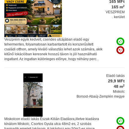
165 MFt
2
165 m
VESZPREM
. kerület
Veszprém egyik kedvelt, csendes utcájában eladó egy
tehermentes, folyamatosan karbantartott és korszerűsített
családi otthon, amely kiváló választás lehet azok számára, akik
kitűnő lokációban keresnek hosszú távon is jól használható
ingatlant. Az ingatlan különleges előnye, hogy néhány perc...
Eladó lakás
29,9 MFt
2
48 m
Miskolc
Borsod-Abaúj-Zemplén megye
Miskolcon eladó lakás Észak-Kilián Eladásra,illetve kiadásra
kínálom Miskolc, Csortos Gyula utca 48m2-es, 2 szobás
harmadik emeleti lakásom. A lakáshoz egy 50m2-es pince