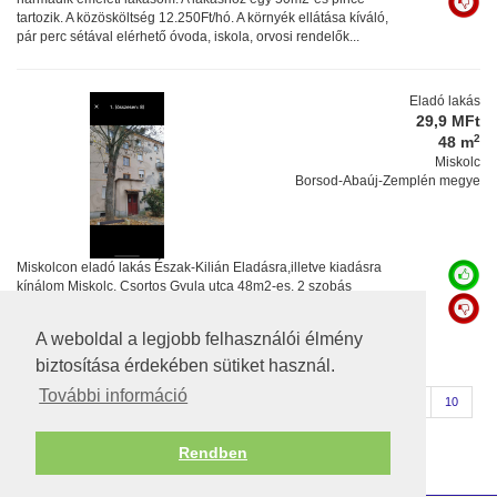
tartozik. A közösköltség 12.250Ft/hó. A környék ellátása kíváló,
pár perc sétával elérhető óvoda, iskola, orvosi rendelők...
Eladó lakás
29,9 MFt
2
48 m
Miskolc
Borsod-Abaúj-Zemplén megye
Miskolcon eladó lakás Észak-Kilián Eladásra,illetve kiadásra
kínálom Miskolc, Csortos Gyula utca 48m2-es, 2 szobás
harmadik emeleti lakásom. A lakáshoz egy 50m2-es pince
tartozik. A közösköltség 12.250Ft/hó. A környék ellátása kíváló,
A weboldal a legjobb felhasználói élmény
pár perc sétával elérhető óvoda, iskola, orvosi rendelők...
biztosítása érdekében sütiket használ.
További információ
« Előző oldal
1
2
3
4
5
6
7
8
9
10
Következő oldal »
11-20
Rendben