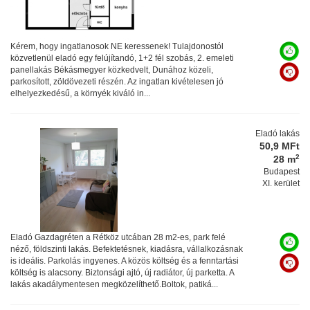
Kérem, hogy ingatlanosok NE keressenek! Tulajdonostól
közvetlenül eladó egy felújítandó, 1+2 fél szobás, 2. emeleti
panellakás Békásmegyer közkedvelt, Dunához közeli,
parkosított, zöldövezeti részén. Az ingatlan kivételesen jó
elhelyezkedésű, a környék kiváló in...
Eladó lakás
50,9 MFt
2
28 m
Budapest
XI. kerület
Eladó Gazdagréten a Rétköz utcában 28 m2-es, park felé
néző, földszinti lakás. Befektetésnek, kiadásra, vállalkozásnak
is ideális. Parkolás ingyenes. A közös költség és a fenntartási
költség is alacsony. Biztonsági ajtó, új radiátor, új parketta. A
lakás akadálymentesen megközelíthető.Boltok, patiká...