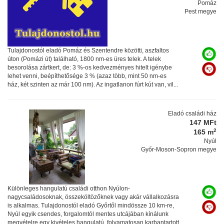
Pomáz
Pest megye
Tulajdonostól eladó Pomáz és Szentendre közötti, aszfaltos
úton (Pomázi út) található, 1800 nm-es üres telek. A telek
besorolása zártkert, de: 3 %-os kedvezményes hitelt igénybe
lehet venni, beépíthetősége 3 % (azaz több, mint 50 nm-es
ház, két szinten az már 100 nm). Az ingatlanon fúrt kút van, vil...
Eladó családi ház
147 MFt
2
165 m
Nyúl
Győr-Moson-Sopron megye
Különleges hangulatú családi otthon Nyúlon-
nagycsaládosoknak, összeköltözőknek vagy akár vállalkozásra
is alkalmas. Tulajdonostól eladó Győrtől mindössze 10 km-re,
Nyúl egyik csendes, forgalomtól mentes utcájában kínálunk
megvételre egy kivételes hangulatú, folyamatosan karbantartott