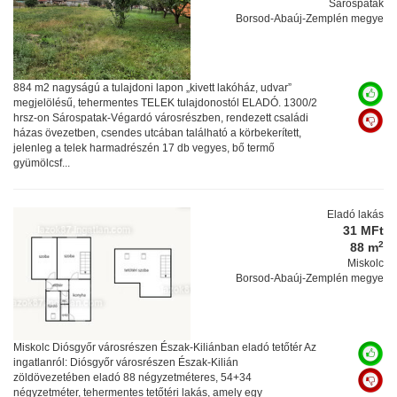
Sárospatak
Borsod-Abaúj-Zemplén megye
884 m2 nagyságú a tulajdoni lapon „kivett lakóház, udvar”
megjelölésű, tehermentes TELEK tulajdonostól ELADÓ. 1300/2
hrsz-on Sárospatak-Végardó városrészben, rendezett családi
házas övezetben, csendes utcában található a körbekerített,
jelenleg a telek harmadrészén 17 db vegyes, bő termő
gyümölcsf...
Eladó lakás
31 MFt
2
88 m
Miskolc
Borsod-Abaúj-Zemplén megye
Miskolc Diósgyőr városrészen Észak-Kiliánban eladó tetőtér Az
ingatlanról: Diósgyőr városrészen Észak-Kilián
zöldövezetében eladó 88 négyzetméteres, 54+34
négyzetméter, tehermentes tetőtéri lakás, amely egy