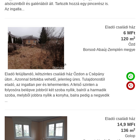
alsószintből és galériából áll. Tartozik hozzá egy pincerész is.
Az ingatla...
Eladó családi ház
6 MFt
2
120 m
Ózd
Borsod-Abaúj-Zemplén megye
Eladó felújítandó, kétszintes családi ház Ózdon a Csépány
úton.. Azonnal birtokba vehető, jelenleg üres. Tulajdonostól
eladó, az ingatlan per és tehermentes. A felső szinten a
folyosóra belépve jobbról két szoba nyílik, balról a harmadik
szoba, melyből jobbra nyílik a konyha, balra pedig a negyedik
...
Eladó családi ház
14,9 MFt
2
136 m
Golop