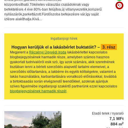
központosítható.Tökéletes választás családoknak vagy
befektetésre.4 éve 80%-ban felújítva,új villanyvezeték,korszerű
nyilászárók,parkettázott.Fürdőszoba befejezésre vár,így saját
izlésre alakíthatja.Kivá...
Ingatlanjogi hírek
Hogyan kerüljük el a lakásbérlet buktatóit? –
3. rész
Megjelent a
Récsényi Ügyvédi Iroda
lakásbérlettel kapcsolatos
blogbejegyzésének harmadik része, amelyben számos hasznos
gyakorlati tudnivalóról esik szó, így azok számára, akik szeretnének
tisztában lenni a bérleti szerződés alapvető tartalmi elemeivel, a
szerződés időtartamára, a lakbérre és egyéb költségekre, valamint a
lakás használatára, karbantartására vonatkozó előírásokkal, továbbá
a birtokbaadás során elvégzendő teendőkkel, azoknak ajánljuk
szíves figyelmébe ingatlanjogi szakértő partnerünk ezzel kapcsolatos
blogbejegyzésének harmadik részét
.
Eladó telek / nyaraló
7,1 MFt
2
884 m