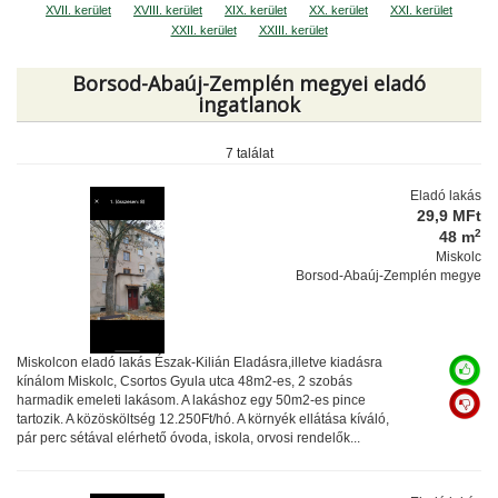
XVII. kerület
XVIII. kerület
XIX. kerület
XX. kerület
XXI. kerület
XXII. kerület
XXIII. kerület
Borsod-Abaúj-Zemplén megyei eladó
ingatlanok
7 találat
Eladó lakás
29,9 MFt
2
48 m
Miskolc
Borsod-Abaúj-Zemplén megye
Miskolcon eladó lakás Észak-Kilián Eladásra,illetve kiadásra
kínálom Miskolc, Csortos Gyula utca 48m2-es, 2 szobás
harmadik emeleti lakásom. A lakáshoz egy 50m2-es pince
tartozik. A közösköltség 12.250Ft/hó. A környék ellátása kíváló,
pár perc sétával elérhető óvoda, iskola, orvosi rendelők...