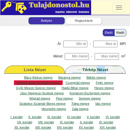
Toggl
naviga
Belépés
Regisztráció
Eladó
Kiadó
Ár
-
MFt
2
Méret
-
m
Lista Nézet
Térkép Nézet
Bács-Kiskun megye
Baranya megye
Békés megye
Borsod-Abaúj-Zemplén megye
Csongrád megye
Fejér megye
Győr-Moson-Sopron megye
Hajdú-Bihar megye
Heves megye
Jász-Nagykun-Szolnok megye
Komárom-Esztergom megye
Nógrád megye
Pest megye
Somogy megye
Szabolcs-Szatmár-Bereg megye
Tolna megye
Vas megye
Veszprém megye
Zala megye
I. kerület
II. kerület
III. kerület
IV. kerület
V. kerület
VI. kerület
VII. kerület
VIII. kerület
IX. kerület
X. kerület
XI. kerület
XII. kerület
XIII. kerület
XIV. kerület
XV. kerület
XVI. kerület