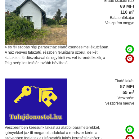
Eladó családi ház
69 MFt
2
110 m
Balatonfőkajár
Veszprém megye
4 és fél szobás régi parasztház eladó csendes mellékutcában.
A ház vegyes falazatú, részben felújításra szorul, de két
kialakított fürdőszobával és egy kinti wc-vel is rendelkezik, a
félig beépített tetőtér tovább bővíthető. ...
Eladó lakás
57 MFt
2
55 m
Veszprém
Veszprém megye
Veszprémben keresünk lakást az alábbi paraméterekkel,
igényekkel (az itt megadott adatokat a rendszer kérte, a
szövegben foglaltak az irányadók lakés keresésünkhöz): -