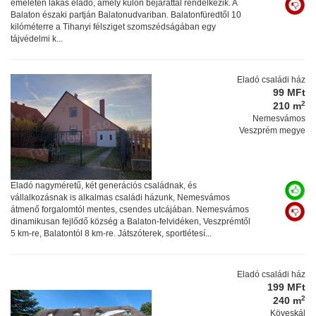
emeletén lakás eladó, amely külön bejárattal rendelkezik. A
Balaton északi partján Balatonudvariban. Balatonfüredtől 10
kilóméterre a Tihanyi félsziget szomszédságában egy
tájvédelmi k...
Eladó családi ház
99 MFt
2
210 m
Nemesvámos
Veszprém megye
Eladó nagyméretű, két generációs családnak, és
vállalkozásnak is alkalmas családi házunk, Nemesvámos
átmenő forgalomtól mentes, csendes utcájában. Nemesvámos
dinamikusan fejlődő község a Balaton-felvidéken, Veszprémtől
5 km-re, Balatontól 8 km-re. Játszóterek, sportlétesí...
Eladó családi ház
199 MFt
2
240 m
Köveskál