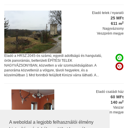
Eladó telek / nyaraló
25 MFt
2
611 m
Nagyvázsony
Veszprém megye
Eladó a HRSZ:2045-ös számú, egyedi adottságú és hangulatú,
örök panorámás, belterületi ÉPÍTÉSI TELEK
NAGYVÁZSONYBAN, közvetlen a vár szomszédságában. A
panoráma közvetlenül a völgyre, távoli hegyekre, és a
közelmúltban 1 Mrd forintból felújított Kinizsi várra látható. A...
Eladó családi ház
60 MFt
2
140 m
Vaszar
Veszprém megye
A weboldal a legjobb felhasználói élmény