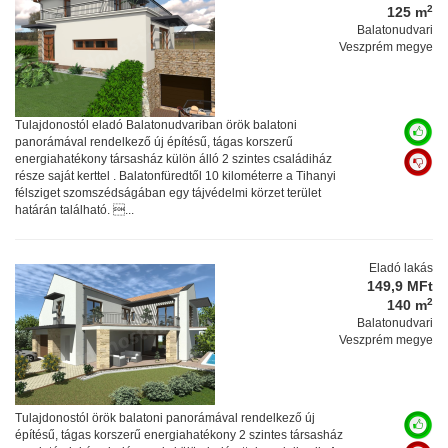
2
125 m
Balatonudvari
Veszprém megye
Tulajdonostól eladó Balatonudvariban örök balatoni
panorámával rendelkező új építésű, tágas korszerű
energiahatékony társasház külön álló 2 szintes családiház
része saját kerttel . Balatonfüredtől 10 kilométerre a Tihanyi
félsziget szomszédságában egy tájvédelmi körzet terület
határán található. ...
Eladó lakás
149,9 MFt
2
140 m
Balatonudvari
Veszprém megye
Tulajdonostól örök balatoni panorámával rendelkező új
építésű, tágas korszerű energiahatékony 2 szintes társasház