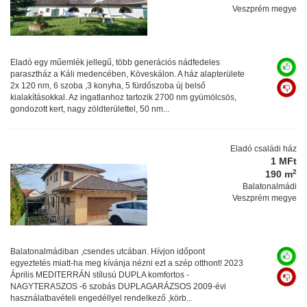
Veszprém megye
Eladó egy műemlék jellegű, több generációs nádfedeles
parasztház a Káli medencében, Köveskálon. A ház alapterülete
2x 120 nm, 6 szoba ,3 konyha, 5 fürdőszoba új belső
kialakításokkal. Az ingatlanhoz tartozik 2700 nm gyümölcsös,
gondozott kert, nagy zöldterülettel, 50 nm...
Eladó családi ház
1 MFt
2
190 m
Balatonalmádi
Veszprém megye
Balatonalmádiban ,csendes utcában. Hívjon időpont
egyeztetés miatt-ha meg kívánja nézni ezt a szép otthont! 2023
Április MEDITERRÁN stílusú DUPLA komfortos -
NAGYTERASZOS -6 szobás DUPLAGARÁZSOS 2009-évi
használatbavételi engedéllyel rendelkező ,körb...