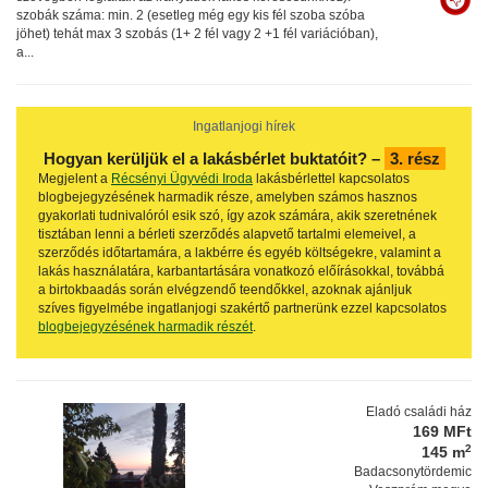
szobák száma: min. 2 (esetleg még egy kis fél szoba szóba
jöhet) tehát max 3 szobás (1+ 2 fél vagy 2 +1 fél variációban),
a...
Ingatlanjogi hírek
Hogyan kerüljük el a lakásbérlet buktatóit? –
3. rész
Megjelent a
Récsényi Ügyvédi Iroda
lakásbérlettel kapcsolatos
blogbejegyzésének harmadik része, amelyben számos hasznos
gyakorlati tudnivalóról esik szó, így azok számára, akik szeretnének
tisztában lenni a bérleti szerződés alapvető tartalmi elemeivel, a
szerződés időtartamára, a lakbérre és egyéb költségekre, valamint a
lakás használatára, karbantartására vonatkozó előírásokkal, továbbá
a birtokbaadás során elvégzendő teendőkkel, azoknak ajánljuk
szíves figyelmébe ingatlanjogi szakértő partnerünk ezzel kapcsolatos
blogbejegyzésének harmadik részét
.
Eladó családi ház
169 MFt
2
145 m
Badacsonytördemic