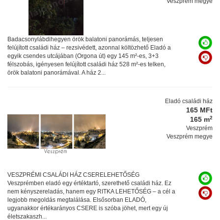
Veszprém megye
Badacsonylábdihegyen örök balatoni panorámás, teljesen
felújított családi ház – rezsivédett, azonnal költözhető Eladó a
egyik csendes utcájában (Orgona út) egy 145 m²-es, 3+3
félszobás, igényesen felújított családi ház 528 m²-es telken,
örök balatoni panorámával. A ház 2...
Eladó családi ház
165 MFt
2
165 m
Veszprém
Veszprém megye
VESZPRÉMI CSALÁDI HÁZ CSERELEHETŐSÉG
Veszprémben eladó egy értéktartó, szerethető családi ház. Ez
nem kényszereladás, hanem egy RITKA LEHETŐSÉG – a cél a
legjobb megoldás megtalálása. Elsősorban ELADÓ,
ugyanakkor értékarányos CSERE is szóba jöhet, mert egy új
életszakaszh...