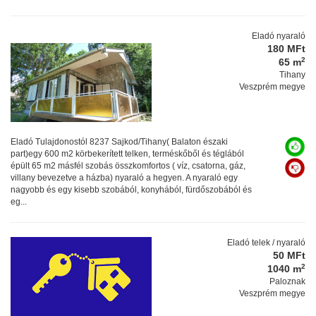
Eladó nyaraló
180 MFt
2
65 m
Tihany
Veszprém megye
Eladó Tulajdonostól 8237 Sajkod/Tihany( Balaton északi
part)egy 600 m2 körbekerített telken, terméskőből és téglából
épült 65 m2 másfél szobás összkomfortos ( víz, csatorna, gáz,
villany bevezetve a házba) nyaraló a hegyen. A nyaraló egy
nagyobb és egy kisebb szobából, konyhából, fürdőszobából és
eg...
Eladó telek / nyaraló
50 MFt
2
1040 m
Paloznak
Veszprém megye