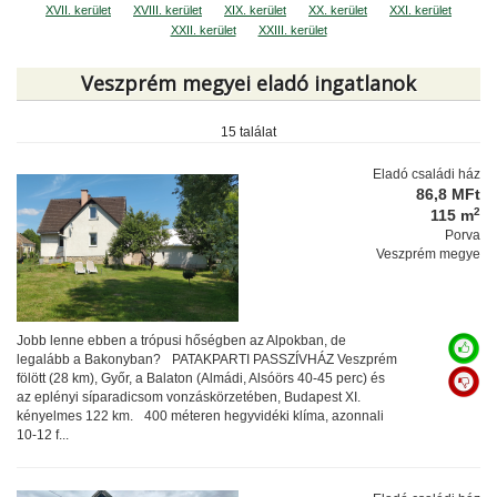
XVII. kerület
XVIII. kerület
XIX. kerület
XX. kerület
XXI. kerület
XXII. kerület
XXIII. kerület
Veszprém megyei eladó ingatlanok
15 találat
Eladó családi ház
86,8 MFt
2
115 m
Porva
Veszprém megye
Jobb lenne ebben a trópusi hőségben az Alpokban, de
legalább a Bakonyban? PATAKPARTI PASSZÍVHÁZ Veszprém
fölött (28 km), Győr, a Balaton (Almádi, Alsóörs 40-45 perc) és
az eplényi síparadicsom vonzáskörzetében, Budapest XI.
kényelmes 122 km. 400 méteren hegyvidéki klíma, azonnali
10-12 f...