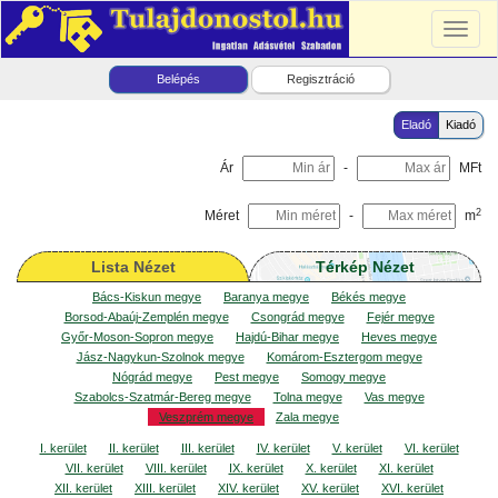
Toggl
naviga
Belépés
Regisztráció
Eladó
Kiadó
Ár
-
MFt
2
Méret
-
m
Lista Nézet
Térkép Nézet
Bács-Kiskun megye
Baranya megye
Békés megye
Borsod-Abaúj-Zemplén megye
Csongrád megye
Fejér megye
Győr-Moson-Sopron megye
Hajdú-Bihar megye
Heves megye
Jász-Nagykun-Szolnok megye
Komárom-Esztergom megye
Nógrád megye
Pest megye
Somogy megye
Szabolcs-Szatmár-Bereg megye
Tolna megye
Vas megye
Veszprém megye
Zala megye
I. kerület
II. kerület
III. kerület
IV. kerület
V. kerület
VI. kerület
VII. kerület
VIII. kerület
IX. kerület
X. kerület
XI. kerület
XII. kerület
XIII. kerület
XIV. kerület
XV. kerület
XVI. kerület