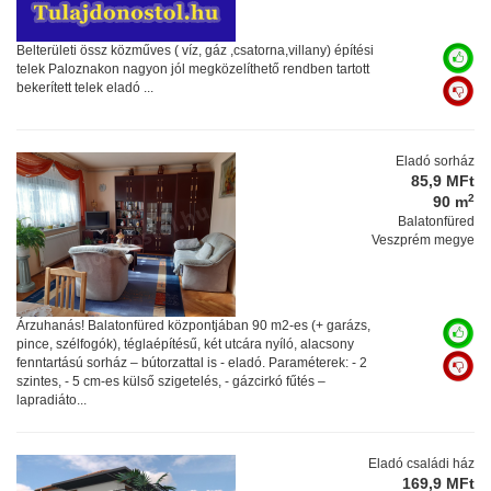
Belterületi össz közműves ( víz, gáz ,csatorna,villany) építési
telek Paloznakon nagyon jól megközelíthető rendben tartott
bekerített telek eladó ...
Eladó sorház
85,9 MFt
2
90 m
Balatonfüred
Veszprém megye
Árzuhanás! Balatonfüred központjában 90 m2-es (+ garázs,
pince, szélfogók), téglaépítésű, két utcára nyíló, alacsony
fenntartású sorház – bútorzattal is - eladó. Paraméterek: - 2
szintes, - 5 cm-es külső szigetelés, - gázcirkó fűtés –
lapradiáto...
Eladó családi ház
169,9 MFt