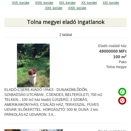
XVII. kerület
XVIII. kerület
XIX. kerület
XX. kerület
XXI. kerület
XXII. kerület
XXIII. kerület
Tolna megyei eladó ingatlanok
2 találat
Eladó családi ház
49000000 MFt
2
100 m
Paks
Tolna megye
ELADÓ-CSERE-KIADÓ ! PAKS - DUNAKÖMLŐDŐN,
SZABADSÁG UTCÁBAN , CSENDES, BELTERÜLETI, 700 m2
TELKEN, , 100 m2 ház kiadó) ÚJSZERŰ, 3 SZOBÁS,
AMERIKAIKONYHÁS, CSALÁDI HÁZ, TERASSZAL, FÜVES
UDVAR, ELŐKERTTEL. HORGÁSZTÓ: 500 M, DUNA: 2 km.
PARKOLÁS AZ UDVARON: 3 A...