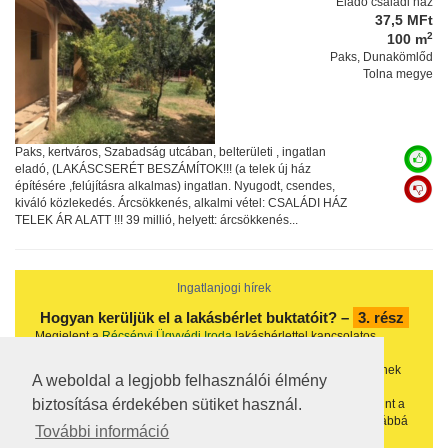
Eladó családi ház
37,5 MFt
2
100 m
Paks, Dunakömlőd
Tolna megye
Paks, kertváros, Szabadság utcában, belterületi , ingatlan
eladó, (LAKÁSCSERÉT BESZÁMÍTOK!!! (a telek új ház
építésére ,felújításra alkalmas) ingatlan. Nyugodt, csendes,
kiváló közlekedés. Árcsökkenés, alkalmi vétel: CSALÁDI HÁZ
TELEK ÁR ALATT !!! 39 millió, helyett: árcsökkenés...
Ingatlanjogi hírek
Hogyan kerüljük el a lakásbérlet buktatóit? –
3. rész
Megjelent a
Récsényi Ügyvédi Iroda
lakásbérlettel kapcsolatos
blogbejegyzésének harmadik része, amelyben számos hasznos
gyakorlati tudnivalóról esik szó, így azok számára, akik szeretnének
A weboldal a legjobb felhasználói élmény
tisztában lenni a bérleti szerződés alapvető tartalmi elemeivel, a
biztosítása érdekében sütiket használ.
szerződés időtartamára, a lakbérre és egyéb költségekre, valamint a
lakás használatára, karbantartására vonatkozó előírásokkal, továbbá
További információ
a birtokbaadás során elvégzendő teendőkkel, azoknak ajánljuk