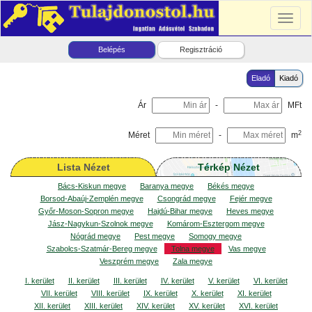
Toggl
naviga
Belépés
Regisztráció
Eladó
Kiadó
Ár
-
MFt
2
Méret
-
m
Lista Nézet
Térkép Nézet
Bács-Kiskun megye
Baranya megye
Békés megye
Borsod-Abaúj-Zemplén megye
Csongrád megye
Fejér megye
Győr-Moson-Sopron megye
Hajdú-Bihar megye
Heves megye
Jász-Nagykun-Szolnok megye
Komárom-Esztergom megye
Nógrád megye
Pest megye
Somogy megye
Szabolcs-Szatmár-Bereg megye
Tolna megye
Vas megye
Veszprém megye
Zala megye
I. kerület
II. kerület
III. kerület
IV. kerület
V. kerület
VI. kerület
VII. kerület
VIII. kerület
IX. kerület
X. kerület
XI. kerület
XII. kerület
XIII. kerület
XIV. kerület
XV. kerület
XVI. kerület