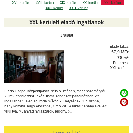
XVII. kerület
XVIII. kerület
XIX. kerület
XX. kerület
XXI. kerület
XXII. kerület
XXIII. kerület
XXI. kerületi eladó ingatlanok
1 találat
Eladó lakás
57,9 MFt
2
70 m
Budapest
XXI. kerület
Eladó Csepel központjában, sétáló utcában, magánszemélytől
70 m2-es földszinti lakás, tiszta, rendezett panelházban. Az
ingatlanban jelenleg iroda működik. Helységek: 2, 5 szoba,
nagy konyha, nagy előszoba, fürdő WC. A lakás néhány éve lett
felújítva. Műanyag nyílászárók, redőny, b...
Ingatlanjogi hírek