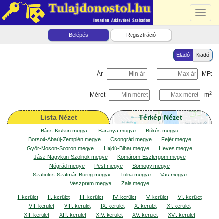
Toggl
naviga
Belépés
Regisztráció
Eladó
Kiadó
Ár
-
MFt
2
Méret
-
m
Lista Nézet
Térkép Nézet
Bács-Kiskun megye
Baranya megye
Békés megye
Borsod-Abaúj-Zemplén megye
Csongrád megye
Fejér megye
Győr-Moson-Sopron megye
Hajdú-Bihar megye
Heves megye
Jász-Nagykun-Szolnok megye
Komárom-Esztergom megye
Nógrád megye
Pest megye
Somogy megye
Szabolcs-Szatmár-Bereg megye
Tolna megye
Vas megye
Veszprém megye
Zala megye
I. kerület
II. kerület
III. kerület
IV. kerület
V. kerület
VI. kerület
VII. kerület
VIII. kerület
IX. kerület
X. kerület
XI. kerület
XII. kerület
XIII. kerület
XIV. kerület
XV. kerület
XVI. kerület