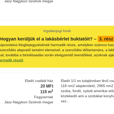
Jász-Nagykun-Szolnok megye
Ingatlanjogi hírek
Hogyan kerüljük el a lakásbérlet buktatóit? –
3. rész
 kapcsolatos blogbejegyzésének harmadik része, amelyben számos haszno
 szerződés alapvető tartalmi elemeivel, a szerződés időtartamára, a lak
al, továbbá a birtokbaadás során elvégzendő teendőkkel, azoknak ajánl
armadik részét
.
Eladó családi ház
Eladó 1/1 es tulajdonban lévő cs
20 MFt
118 nm2 alapterületű, 2965 nm2 te
2
szoba, fürdő, nyitott amerikai st
118 m
közlekedő ami a szobákat konyhát
Fegyvernek
vez...
Jász-Nagykun-Szolnok megye