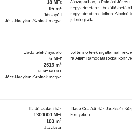
18 MFt
Jászapátiban, a Palotási János u
2
négyzetméteres, beköltözhető ál
95 m
négyzetméteres telken. A belső t
Jászapáti
jelenlegi álla...
Jász-Nagykun-Szolnok megye
Eladó telek / nyaraló
Jól termö telek ingatlannal frekv
6 MFt
rá Állami támogatásokkal könny
2
2616 m
Kunmadaras
Jász-Nagykun-Szolnok megye
Eladó családi ház
Eladó Családi Ház Jászkisér Köz
1300000 MFt
környéken ...
2
100 m
Jászkisér