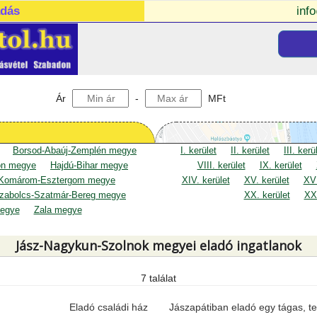
adás
inf
Ár
-
MFt
Borsod-Abaúj-Zemplén megye
I. kerület
II. kerület
III. kerü
on megye
Hajdú-Bihar megye
VIII. kerület
IX. kerület
Komárom-Esztergom megye
XIV. kerület
XV. kerület
XVI
zabolcs-Szatmár-Bereg megye
XX. kerület
XXI
egye
Zala megye
Jász-Nagykun-Szolnok megyei eladó ingatlanok
7 találat
Eladó családi ház
Jászapátiban eladó egy tágas, te