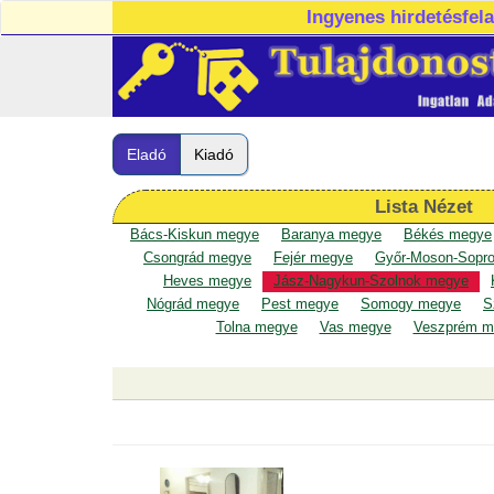
Ingyenes hirdetésfel
Eladó
Kiadó
Lista Nézet
Bács-Kiskun megye
Baranya megye
Békés megye
Csongrád megye
Fejér megye
Győr-Moson-Sopr
Heves megye
Jász-Nagykun-Szolnok megye
Nógrád megye
Pest megye
Somogy megye
S
Tolna megye
Vas megye
Veszprém m