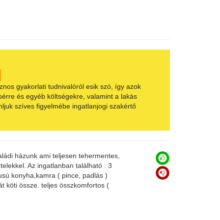
s gyakorlati tudnivalóról esik szó, így azok
bérre és egyéb költségekre, valamint a lakás
juk szíves figyelmébe ingatlanjogi szakértő
aládi házunk ami teljesen tehermentes,
lekkel. Az ingatlanban található : 3
ílusú konyha,kamra ( pince, padlás )
 köti össze. teljes összkomfortos (