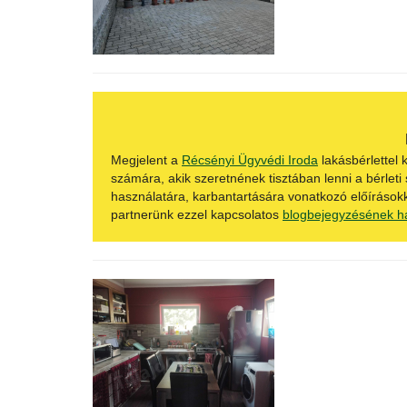
Megjelent a
Récsényi Ügyvédi Iroda
lakásbérlettel
számára, akik szeretnének tisztában lenni a bérleti
használatára, karbantartására vonatkozó előírásokk
partnerünk ezzel kapcsolatos
blogbejegyzésének h