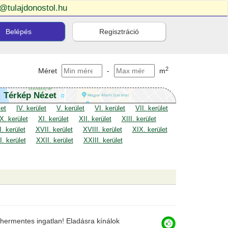
o@tulajdonostol.hu
Belépés
Regisztráció
2
Méret
-
m
Térkép Nézet
let
IV. kerület
V. kerület
VI. kerület
VII. kerület
X. kerület
XI. kerület
XII. kerület
XIII. kerület
. kerület
XVII. kerület
XVIII. kerület
XIX. kerület
. kerület
XXII. kerület
XXIII. kerület
hermentes ingatlan! Eladásra kínálok