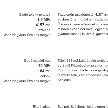
Eladó telek / nyaraló
Tiszajenőn tulajdonostól 4157 nm-
1,9 MFt
egyben jó termőföld is - aszfalto
2
Összes közmű a telek előtt, azon
4157 m
minden évben borsóval, egyéb zö
Tiszajenő
gyümölcsösnek is kiváló, gazdálk
Jász-Nagykun-Szolnok megye
Eladó családi ház
Telek:585 m2;Lakóépület területe
70 MFt
35,9 m2 Közművek:viz,csatorna,gá
2
Ytong 30 cm . Födémek e.gy.vb p
84 m
faszerkezetű, cserépfedéssel-alá
Szolnok
Schiedel...
Jász-Nagykun-Szolnok megye
Eladó lakás
Szolnok Széchenyi lakótelepen la