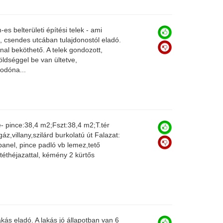
es belterületi építési telek - ami
s, csendes utcában tulajdonostól eladó.
nal beköthető. A telek gondozott,
ldséggel be van ültetve,
odóna...
- pince:38,4 m2;Fszt:38,4 m2;T.tér
z,villany,szilárd burkolatú út Falazat:
anel, pince padló vb lemez,tető
téthéjazattal, kémény 2 kürtős
kás eladó. A lakás jó állapotban van 6