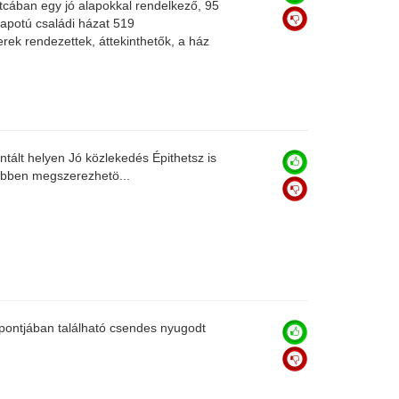
tcában egy jó alapokkal rendelkező, 95
lapotú családi házat 519
erek rendezettek, áttekinthetők, a ház
entált helyen Jó közlekedés Épithetsz is
ebben megszerezhetö...
pontjában található csendes nyugodt