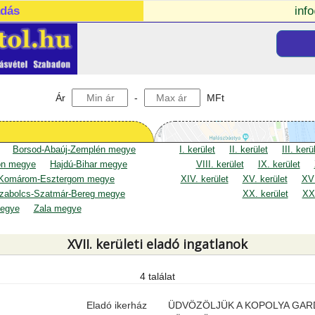
adás
inf
Ár
-
MFt
Borsod-Abaúj-Zemplén megye
I. kerület
II. kerület
III. kerü
on megye
Hajdú-Bihar megye
VIII. kerület
IX. kerület
Komárom-Esztergom megye
XIV. kerület
XV. kerület
XVI
zabolcs-Szatmár-Bereg megye
XX. kerület
XXI
egye
Zala megye
XVII. kerületi eladó ingatlanok
4 találat
Eladó ikerház
ÜDVÖZÖLJÜK A KOPOLYA GAR