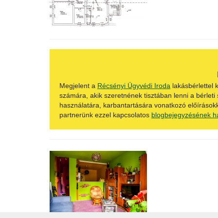
Megjelent a
Récsényi Ügyvédi Iroda
lakásbérlettel
számára, akik szeretnének tisztában lenni a bérleti
használatára, karbantartására vonatkozó előírásokk
partnerünk ezzel kapcsolatos
blogbejegyzésének h