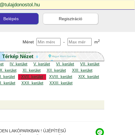
o@tulajdonostol.hu
Belépés
Regisztráció
2
Méret
-
m
Térkép Nézet
let
IV. kerület
V. kerület
VI. kerület
VII. kerület
X. kerület
XI. kerület
XII. kerület
XIII. kerület
. kerület
XVII. kerület
XVIII. kerület
XIX. kerület
. kerület
XXII. kerület
XXIII. kerület
DEN LAKÓPARKBAN ! ÚJÉPÍTÉSŰ