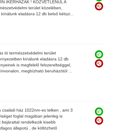
 IKERHÁZAK ! KÖZVETLENÜL A
észetvédelmi terület közelében,
kínálunk eladásra 12 db belső kétszi...
ás tó természetvédelmi terület
örnyezetben kínálunk eladásra 12 db
ényeinek is megfelelő felszereltséggel,
zínvonalon, megbízható beruházótól ...
 családi ház 1022nm-es telken , ami 3
yiséget foglal magában jelenleg is
 bejárattal rendelkezik kisebb
átlagos állapotú , de költözhető