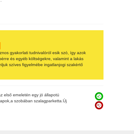
.
s gyakorlati tudnivalóról esik szó, így azok
bérre és egyéb költségekre, valamint a lakás
juk szíves figyelmébe ingatlanjogi szakértő
 első emeletén egy jó állapotú
lapok,a szobában szalagparketta.Új