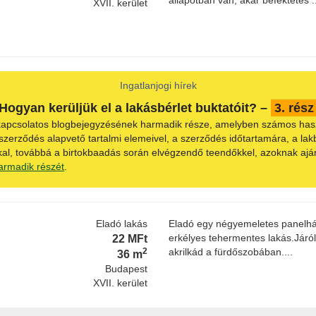
állapotban van, akár befektetés ..
XVII. kerület
Ingatlanjogi hírek
Hogyan kerüljük el a lakásbérlet buktatóit? –
3. rész
 kapcsolatos blogbejegyzésének harmadik része, amelyben számos haszno
 szerződés alapvető tartalmi elemeivel, a szerződés időtartamára, a lak
al, továbbá a birtokbaadás során elvégzendő teendőkkel, azoknak ajánl
armadik részét
.
Eladó lakás
Eladó egy négyemeletes panelház
22 MFt
erkélyes tehermentes lakás.Járó
2
akrilkád a fürdőszobában....
36 m
Budapest
XVII. kerület