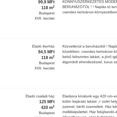
99,9 MFt
KÖNNYÜSZERKEZETES MODERN
2
BERUHÁZÓTÓL ! ! Naplás tó term
118 m
csendes kertvárosi környezetben 
Budapest
XVII. kerület
Eladó ikerház
Közvetlenül a beruházótól ! Napl
94,5 MFt
közelében, csendes kertvárosi k
2
belső kétszintes lakást, a jövő ig
118 m
átgondolt elrendezéssel, luxus s
Budapest
XVII. kerület
Eladó családi ház
Eladásra kínálunk egy 420 nm-es
125 MFt
külön bejáratú lakást ,+ üzlet hel
2
üzemel, bérlő üzemelteti. Ház két
420 m
melléképülettel. Ház felújítandó-
Budapest