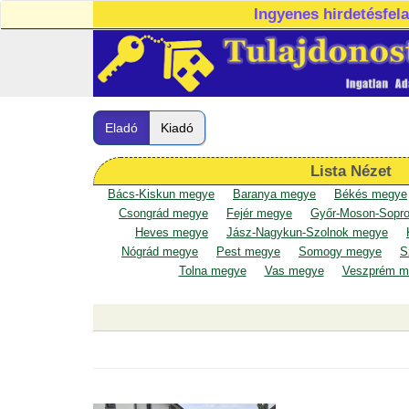
Ingyenes hirdetésfel
Eladó
Kiadó
Lista Nézet
Bács-Kiskun megye
Baranya megye
Békés megye
Csongrád megye
Fejér megye
Győr-Moson-Sopr
Heves megye
Jász-Nagykun-Szolnok megye
Nógrád megye
Pest megye
Somogy megye
S
Tolna megye
Vas megye
Veszprém m