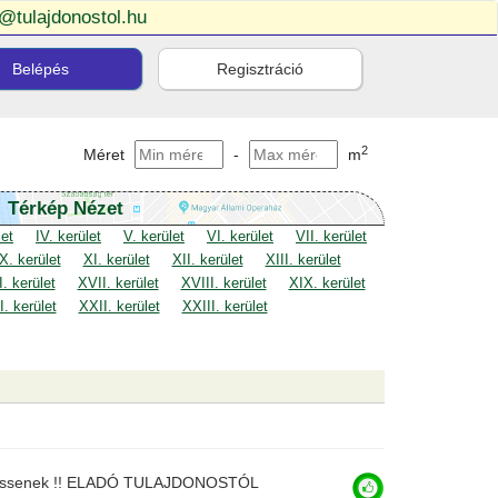
o@tulajdonostol.hu
Belépés
Regisztráció
2
Méret
-
m
Térkép Nézet
let
IV. kerület
V. kerület
VI. kerület
VII. kerület
X. kerület
XI. kerület
XII. kerület
XIII. kerület
. kerület
XVII. kerület
XVIII. kerület
XIX. kerület
. kerület
XXII. kerület
XXIII. kerület
ssenek !! ELADÓ TULAJDONOSTÓL