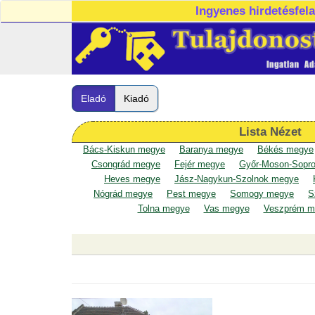
Ingyenes hirdetésfel
Eladó
Kiadó
Lista Nézet
Bács-Kiskun megye
Baranya megye
Békés megye
Csongrád megye
Fejér megye
Győr-Moson-Sopr
Heves megye
Jász-Nagykun-Szolnok megye
Nógrád megye
Pest megye
Somogy megye
S
Tolna megye
Vas megye
Veszprém m