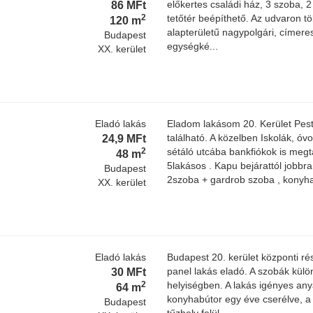
86 MFt
előkertes családi ház, 3 szoba, 2
2
tetőtér beépíthető. Az udvaron t
120 m
alapterületű nagypolgári, címere
Budapest
egységké...
XX. kerület
Eladó lakás
Eladom lakásom 20. Kerület Pest
24,9 MFt
található. A közelben Iskolák, ó
2
sétáló utcába bankfiókok is megt
48 m
5lakásos . Kapu bejárattól jobbr
Budapest
2szoba + gardrob szoba , konyha 
XX. kerület
Eladó lakás
Budapest 20. kerület központi ré
30 MFt
panel lakás eladó. A szobák külön
2
helyiségben. A lakás igényes anya
64 m
konyhabútor egy éve cserélve, a 
Budapest