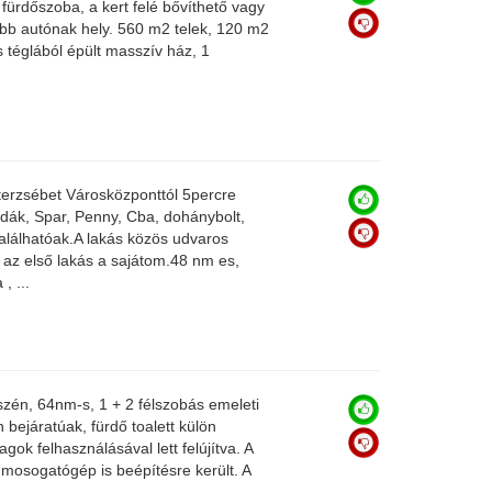
 fürdőszoba, a kert felé bővíthető vagy
öbb autónak hely. 560 m2 telek, 120 m2
s téglából épült masszív ház, 1
erzsébet Városközponttól 5percre
vodák, Spar, Penny, Cba, dohánybolt,
alálhatóak.A lakás közös udvaros
a az első lakás a sajátom.48 nm es,
, ...
szén, 64nm-s, 1 + 2 félszobás emeleti
 bejáratúak, fürdő toalett külön
gok felhasználásával lett felújítva. A
mosogatógép is beépítésre került. A