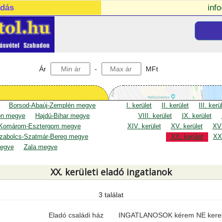
adás
inf
Ár
-
MFt
Borsod-Abaúj-Zemplén megye
I. kerület
II. kerület
III. kerü
on megye
Hajdú-Bihar megye
VIII. kerület
IX. kerület
Komárom-Esztergom megye
XIV. kerület
XV. kerület
XVI
zabolcs-Szatmár-Bereg megye
XX. kerület
XXI
egye
Zala megye
XX. kerületi eladó ingatlanok
3 találat
Eladó családi ház
INGATLANOSOK kérem NE kere